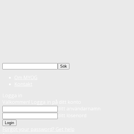
Om MYOG
Kontakt
Logga in
Välkommen! Logga in på ditt konto
ditt användarnamn
ditt lösenord
Forgot your password? Get help