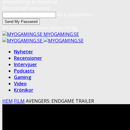
återställning av lösenord
Återställ ditt lösenord
din e-postadress
Ett lösenord kommer mejlas till dig.
MYOGAMING.SE
Nyheter
Recensioner
Intervjuer
Podcasts
Gaming
Video
Krönikor
HEM
FILM
AVENGERS: ENDGAME TRAILER