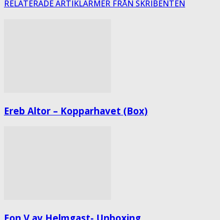
RELATERADE ARTIKLAR
MER FRÅN SKRIBENTEN
Ereb Altor – Kopparhavet (Box)
Eon V av Helmgast- Unboxing