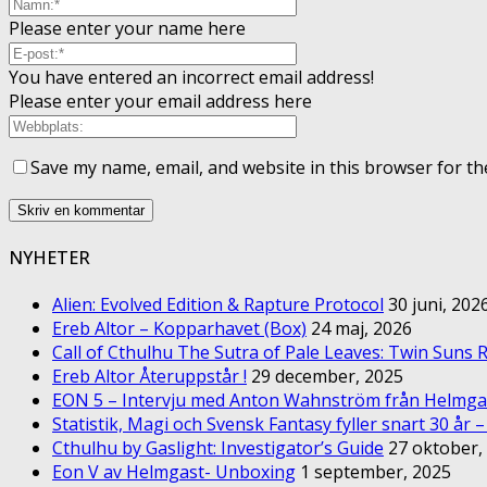
Please enter your name here
You have entered an incorrect email address!
Please enter your email address here
Save my name, email, and website in this browser for th
NYHETER
Alien: Evolved Edition & Rapture Protocol
30 juni, 202
Ereb Altor – Kopparhavet (Box)
24 maj, 2026
Call of Cthulhu The Sutra of Pale Leaves: Twin Suns R
Ereb Altor Återuppstår !
29 december, 2025
EON 5 – Intervju med Anton Wahnström från Helmga
Statistik, Magi och Svensk Fantasy fyller snart 30 år 
Cthulhu by Gaslight: Investigator’s Guide
27 oktober,
Eon V av Helmgast- Unboxing
1 september, 2025