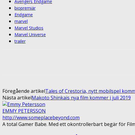
Avengers Endgame
biopremiär
Endgame
marvel
Marvel Studios
Marvel Universe
trailer
Share
Facebook
Twitter
Pin
Föregående artikel
Tales of Crestoria, nytt mobilspel komme
Nästa artikel
Makoto Shinkais nya film kommer i juli 2019
EMMY PETERSSON
http://www.someplacebeyond.com
A total Gamer Babe. Med ett okontrollerbart begär för Fil