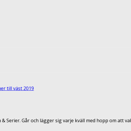
terest
ReddIt
r till väst 2019
m & Serier. Går och lägger sig varje kväll med hopp om att 