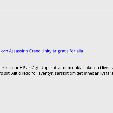
terest
ReddIt
och Assassin’s Creed Unity är gratis för alla
rskilt när HP är lågt. Uppskattar dem enkla sakerna i livet s
it. Alltid redo för äventyr, särskilt om det innebär livsfara