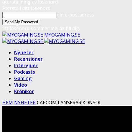
återställning av lösenord
Återställ ditt lösenord
din e-postadress
Ett lösenord kommer mejlas till dig.
MYOGAMING.SE
Nyheter
Recensioner
Intervjuer
Podcasts
Gaming
Video
Krönikor
HEM
NYHETER
CAPCOM LANSERAR KONSOL