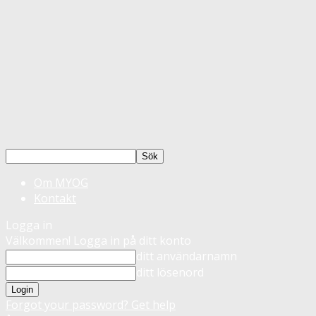
Om MYOG
Kontakt
Logga in
Välkommen! Logga in på ditt konto
ditt användarnamn
ditt lösenord
Forgot your password? Get help