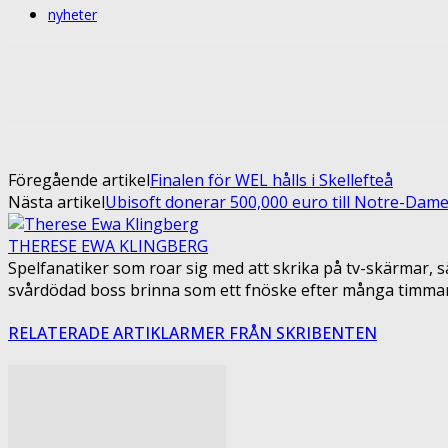
nyheter
Share
Facebook
Twitter
Pin
Föregående artikel
Finalen för WEL hålls i Skellefteå
Nästa artikel
Ubisoft donerar 500,000 euro till Notre-Dame 
THERESE EWA KLINGBERG
Spelfanatiker som roar sig med att skrika på tv-skärmar, sä
svårdödad boss brinna som ett fnöske efter många timmars sl
RELATERADE ARTIKLAR
MER FRÅN SKRIBENTEN