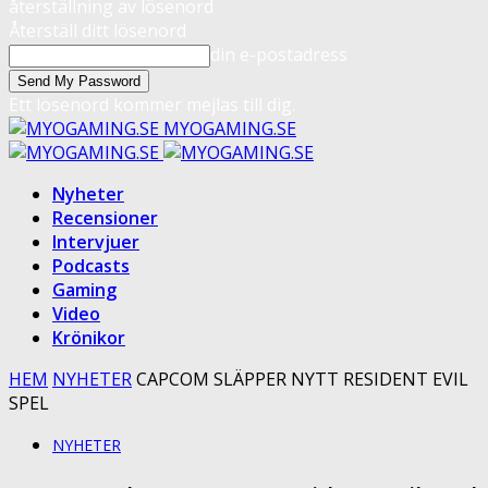
återställning av lösenord
Återställ ditt lösenord
din e-postadress
Ett lösenord kommer mejlas till dig.
MYOGAMING.SE
Nyheter
Recensioner
Intervjuer
Podcasts
Gaming
Video
Krönikor
HEM
NYHETER
CAPCOM SLÄPPER NYTT RESIDENT EVIL
SPEL
NYHETER