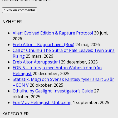
NYHETER
Alien: Evolved Edition & Rapture Protocol
30 juni,
2026
Ereb Altor – Kopparhavet (Box)
24 maj, 2026
Call of Cthulhu The Sutra of Pale Leaves: Twin Suns
Rising
25 mars, 2026
Ereb Altor Återuppstår !
29 december, 2025
EON 5 – Intervju med Anton Wahnström från
Helmgast
20 december, 2025
Statistik, Magi och Svensk Fantasy fyller snart 30 år
– EON V
28 oktober, 2025
Cthulhu by Gaslight: Investigator’s Guide
27
oktober, 2025
Eon V av Helmgast- Unboxing
1 september, 2025
KATEGORIER