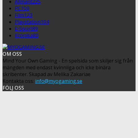
Allmänt
225
PC
150
Film
123
Playstation
104
E-Sport
89
Krönika
80
OM OSS
Mind Your Own Gaming - En spelsida som skiljer sig från
mängden med endast kvinnliga och icke binära
skribenter. Skapad av Melika Zakariae
Kontakta oss:
info@myogaming.se
FÖLJ OSS