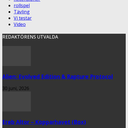
rollspel
Tävling
Vi testar
Video
REDAKTÖRENS UTVALDA
Alien: Evolved Edition & Rapture Protocol
30 juni, 2026
Ereb Altor – Kopparhavet (Box)