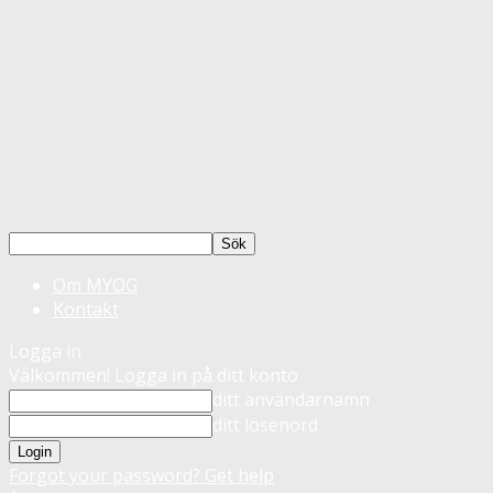
Om MYOG
Kontakt
Logga in
Välkommen! Logga in på ditt konto
ditt användarnamn
ditt lösenord
Forgot your password? Get help