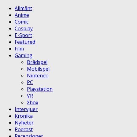
Allmänt
Anime
Comic
Cosplay
E-Sport
Featured
Film
Gaming
Brädspel
Mobilspel
Nintendo
PC
Playstation
VR
Xbox
Intervjuer
Krönika
Nyheter
Podcast
Recensioner