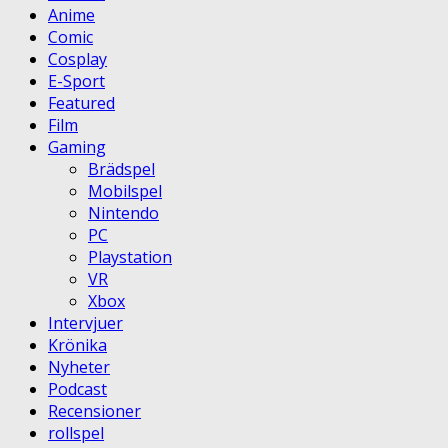
Anime
Comic
Cosplay
E-Sport
Featured
Film
Gaming
Brädspel
Mobilspel
Nintendo
PC
Playstation
VR
Xbox
Intervjuer
Krönika
Nyheter
Podcast
Recensioner
rollspel