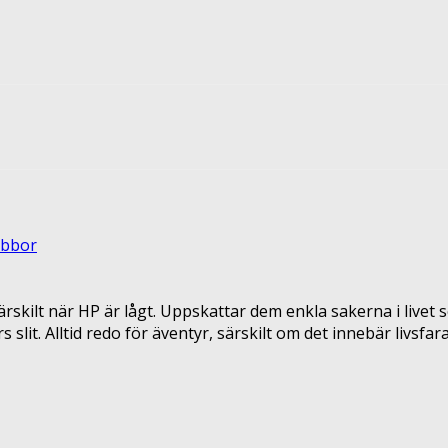
terest
ReddIt
abbor
rskilt när HP är lågt. Uppskattar dem enkla sakerna i livet s
it. Alltid redo för äventyr, särskilt om det innebär livsfara