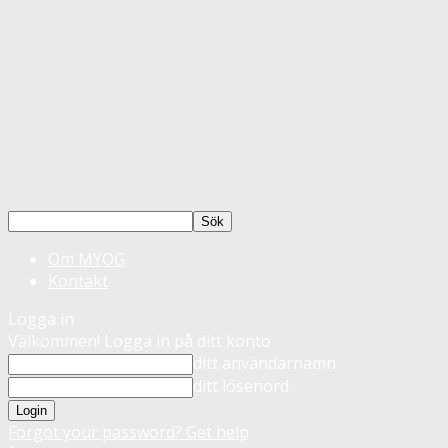
Om MYOG
Kontakt
Logga in
Välkommen! Logga in på ditt konto
ditt användarnamn
ditt lösenord
Forgot your password? Get help