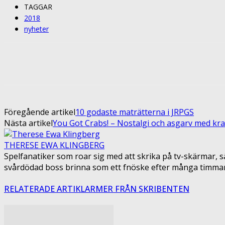
TAGGAR
2018
nyheter
Share
Facebook
Twitter
Pin
Föregående artikel
10 godaste maträtterna i JRPGS
Nästa artikel
You Got Crabs! – Nostalgi och asgarv med kr
THERESE EWA KLINGBERG
Spelfanatiker som roar sig med att skrika på tv-skärmar, sä
svårdödad boss brinna som ett fnöske efter många timmars sl
RELATERADE ARTIKLAR
MER FRÅN SKRIBENTEN