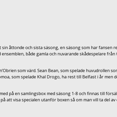
in åttonde och sista säsong, en säsong som har fansen redo
ensemblen, både gamla och nuvarande skådespelare från tv-se
Conan’Obrien som värd. Sean Bean, som spelade huvudrollen s
, som spelade Khal Drogo, ha rest till Belfast i år men det 
med på en samlingsbox med säsong 1-8 och finnas till förs
r på att visa specialen utanför boxen så om man vill ta del 