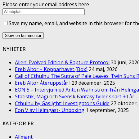
Please enter your email address here
Save my name, email, and website in this browser for th
NYHETER
Alien: Evolved Edition & Rapture Protocol
30 juni, 202
Ereb Altor – Kopparhavet (Box)
24 maj, 2026
Call of Cthulhu The Sutra of Pale Leaves: Twin Suns R
Ereb Altor Återuppstår !
29 december, 2025
EON 5 – Intervju med Anton Wahnström från Helmga
Statistik, Magi och Svensk Fantasy fyller snart 30 år 
Cthulhu by Gaslight: Investigator’s Guide
27 oktober,
Eon V av Helmgast- Unboxing
1 september, 2025
KATEGORIER
Allmänt