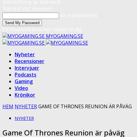
återställning av lösenord
Återställ ditt lösenord
din e-postadress
Ett lösenord kommer mejlas till dig.
MYOGAMING.SE
Nyheter
Recensioner
Intervjuer
Podcasts
Gaming
Video
Krönikor
HEM
NYHETER
GAME OF THRONES REUNION ÄR PÅVÄG
NYHETER
Game Of Thrones Reunion är påväg