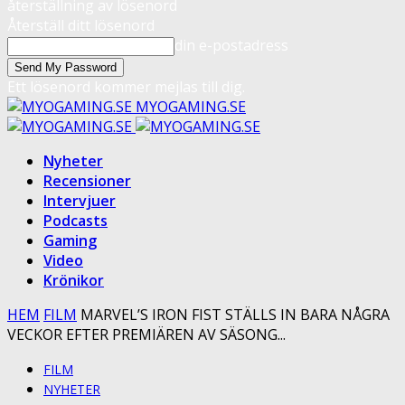
återställning av lösenord
Återställ ditt lösenord
din e-postadress
Ett lösenord kommer mejlas till dig.
MYOGAMING.SE
Nyheter
Recensioner
Intervjuer
Podcasts
Gaming
Video
Krönikor
HEM
FILM
MARVEL’S IRON FIST STÄLLS IN BARA NÅGRA
VECKOR EFTER PREMIÄREN AV SÄSONG...
FILM
NYHETER