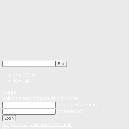
Om MYOG
Kontakt
Logga in
Välkommen! Logga in på ditt konto
ditt användarnamn
ditt lösenord
Forgot your password? Get help