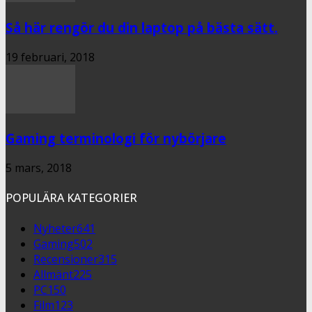
Så här rengör du din laptop på bästa sätt.
19 februari, 2018
Gaming terminologi för nybörjare
5 mars, 2018
POPULÄRA KATEGORIER
Nyheter
641
Gaming
502
Recensioner
315
Allmänt
225
PC
150
Film
123