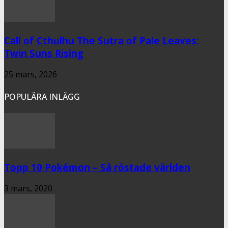
Call of Cthulhu The Sutra of Pale Leaves:
Twin Suns Rising
25 mars, 2026
POPULÄRA INLÄGG
Topp 10 Pokémon – Så röstade världen
3 mars, 2020