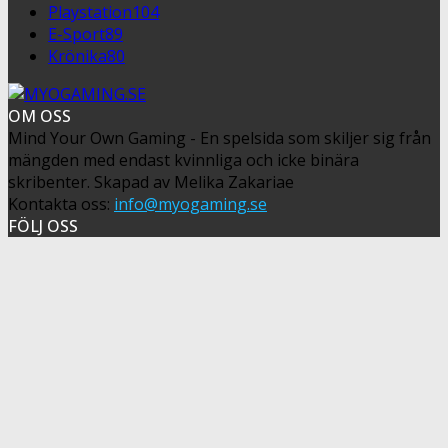
Playstation
104
E-Sport
89
Krönika
80
OM OSS
Mind Your Own Gaming - En spelsida som skiljer sig från
mängden med endast kvinnliga och icke binära
skribenter. Skapad av Melika Zakariae
Kontakta oss:
info@myogaming.se
FÖLJ OSS