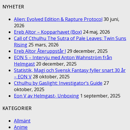
NYHETER
Alien: Evolved Edition & Rapture Protocol
30 juni,
2026
Ereb Altor – Kopparhavet (Box)
24 maj, 2026
Call of Cthulhu The Sutra of Pale Leaves: Twin Suns
Rising
25 mars, 2026
Ereb Altor Återuppstår !
29 december, 2025
EON 5 – Intervju med Anton Wahnström från
Helmgast
20 december, 2025
Statistik, Magi och Svensk Fantasy fyller snart 30 år
– EON V
28 oktober, 2025
Cthulhu by Gaslight: Investigator’s Guide
27
oktober, 2025
Eon V av Helmgast- Unboxing
1 september, 2025
KATEGORIER
Allmänt
Anime