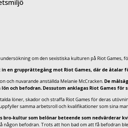
etsmiljö
 undersökning om den sexistiska kulturen på Riot Games, 
 in en grupprättegång mot Riot Games, där de åtalar f
gron och nuvarande anställda Melanie McCracken.
De målsäg
lika lön och befodran. Dessutom anklagas Riot Games för 
alda löner, skador och straffa Riot Games för deras utövni
 uppfyller samma arbetsroll och kvalifikationer som sina man
gs bro-kultur som belönar beteende som nedvärderar kvi
 någon befodran. Trots att hon bad om att få befodran blev h