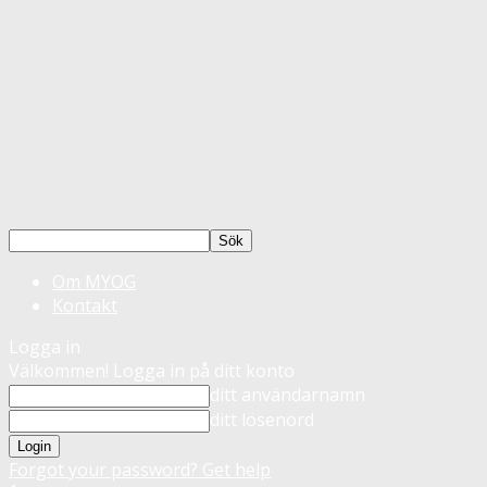
Om MYOG
Kontakt
Logga in
Välkommen! Logga in på ditt konto
ditt användarnamn
ditt lösenord
Forgot your password? Get help