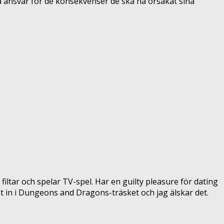
 ansvar för de konsekvenser de ska ha orsakat sina
iltar och spelar TV-spel. Har en guilty pleasure för dating
t in i Dungeons and Dragons-träsket och jag älskar det.