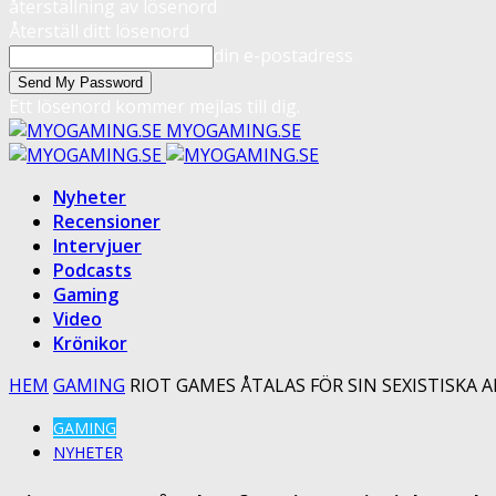
återställning av lösenord
Återställ ditt lösenord
din e-postadress
Ett lösenord kommer mejlas till dig.
MYOGAMING.SE
Nyheter
Recensioner
Intervjuer
Podcasts
Gaming
Video
Krönikor
HEM
GAMING
RIOT GAMES ÅTALAS FÖR SIN SEXISTISKA 
GAMING
NYHETER