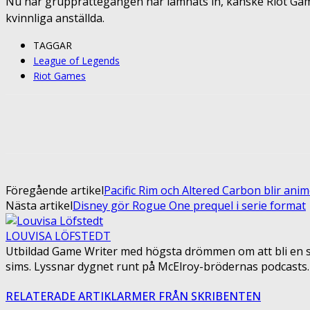
Nu när grupprättegången har lämnats in, kanske Riot Gam
kvinnliga anställda.
TAGGAR
League of Legends
Riot Games
Share
Facebook
Twitter
Pin
Föregående artikel
Pacific Rim och Altered Carbon blir anim
Nästa artikel
Disney gör Rogue One prequel i serie format
LOUVISA LÖFSTEDT
Utbildad Game Writer med högsta drömmen om att bli en sagot
sims. Lyssnar dygnet runt på McElroy-brödernas podcasts. 
RELATERADE ARTIKLAR
MER FRÅN SKRIBENTEN