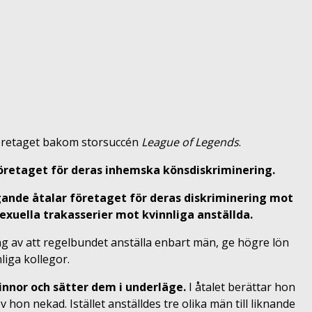
företaget bakom storsuccén
League of Legends
.
öretaget för deras inhemska könsdiskriminering.
ande åtalar företaget för deras diskriminering mot
sexuella trakasserier mot kvinnliga anställda.
ng av att regelbundet anställa enbart män, ge högre lön
liga kollegor.
nnor och sätter dem i underläge.
I åtalet berättar hon
on nekad. Istället anställdes tre olika män till liknande