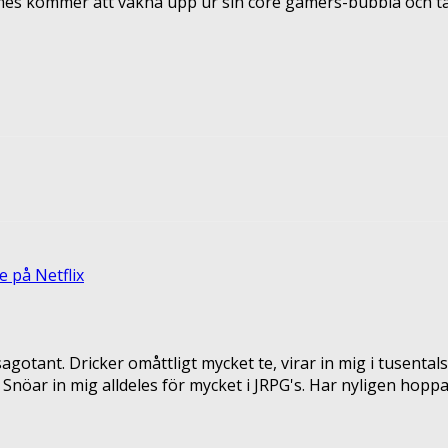
es kommer att vakna upp ur sin core gamers-bubbla och ta
terest
ReddIt
e på Netflix
ant. Dricker omåttligt mycket te, virar in mig i tusentals f
Snöar in mig alldeles för mycket i JRPG's. Har nyligen hoppa