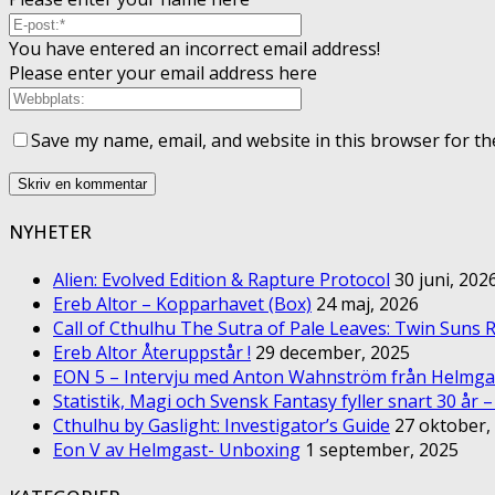
You have entered an incorrect email address!
Please enter your email address here
Save my name, email, and website in this browser for th
NYHETER
Alien: Evolved Edition & Rapture Protocol
30 juni, 202
Ereb Altor – Kopparhavet (Box)
24 maj, 2026
Call of Cthulhu The Sutra of Pale Leaves: Twin Suns R
Ereb Altor Återuppstår !
29 december, 2025
EON 5 – Intervju med Anton Wahnström från Helmga
Statistik, Magi och Svensk Fantasy fyller snart 30 år 
Cthulhu by Gaslight: Investigator’s Guide
27 oktober,
Eon V av Helmgast- Unboxing
1 september, 2025