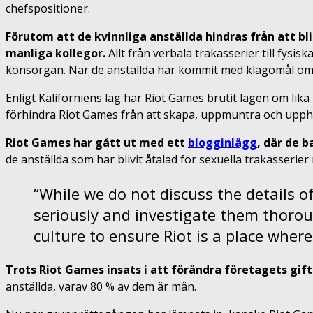
chefspositioner.
Förutom att de kvinnliga anställda hindras från att bli
manliga kollegor.
Allt från verbala trakasserier till fysis
könsorgan. När de anställda har kommit med klagomål om de
Enligt Kaliforniens lag har Riot Games brutit lagen om lik
förhindra Riot Games från att skapa, uppmuntra och upphå
Riot Games har gått ut med ett
blogginlägg
, där de 
de anställda som har blivit åtalad för sexuella trakasserie
“While we do not discuss the details o
seriously and investigate them thoro
culture to ensure Riot is a place where 
Trots Riot Games insats i att förändra företagets gif
anställda, varav 80 % av dem är män.