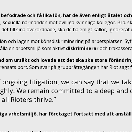
 befodrade och få lika lön, har de även enligt åtalet och
ka, sexuella närmanden mot ovilliga kvinnliga kollegor. Bl.a. 
t till sina överordnade, ska de ha enligt källor, ignorerat
a lön och lagen mot könsdiskriminering på arbetsplatsen.
Syf
lla en arbetsmiljö som aktivt
diskriminerar
och trakassera
bad om ursäkt och lovade att det ska ske stora förändrin
r rensats bort. Som svar på grupprättegången har Riot sagt f
f ongoing litigation, we can say that we tak
ughly. We remain committed to a deep and 
all Rioters thrive.”
tiga arbetsmiljö, har företaget fortsatt med att anstäl