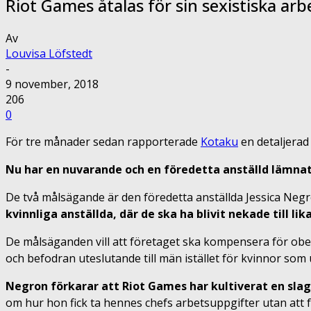
Riot Games åtalas för sin sexistiska arb
Av
Louvisa Löfstedt
-
9 november, 2018
206
0
För tre månader sedan rapporterade
Kotaku
en detaljerad
Nu har en nuvarande och en föredetta anställd lämnat
De två målsägande är den föredetta anställda Jessica Ne
kvinnliga anställda, där de ska ha blivit nekade till 
De målsäganden vill att företaget ska kompensera för obet
och befodran uteslutande till män istället för kvinnor som
Negron förkarar att Riot Games har kultiverat en sla
om hur hon fick ta hennes chefs arbetsuppgifter utan att få