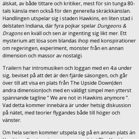
älskat, av både tittare och kritiker, mest för sin tunga 80-
tals känsla men också för den generella skräckkänslan.
Handlingen utspelar sig i staden Hawkins, en liten stad i
delstaten Indiana, där fyra pojkar spelar
Dungeons &
Dragons
en kväll och sen är ingenting sig likt mer. Ett
mysterium att lösa som blandas ihop med konspirationer
om regeringen, experiment, monster från en annan
dimension och massor av nostalgi.
Trailern har intromusiken och loggan med en 4:a under
sig, beviset på att det är den fjärde säsongen, och går
över till att visa en plats från The Upside Down(den
andra dimension)och med en väldigt simpel men ytterst
spännande tagline ” We are not in Hawkins anymore ”.
Vad detta kommer innebära är under hetsig diskussion
på nätet, med teorier flygandes både till höger och
vänster.
Om hela serien kommer utspela sig på en annan plats än