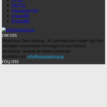
Film
123
Playstation
104
E-Sport
89
Krönika
80
OM OSS
Mind Your Own Gaming - En spelsida som skiljer sig från
mängden med endast kvinnliga och icke binära
skribenter. Skapad av Melika Zakariae
Kontakta oss:
info@myogaming.se
FÖLJ OSS