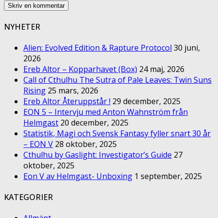
NYHETER
Alien: Evolved Edition & Rapture Protocol
30 juni,
2026
Ereb Altor – Kopparhavet (Box)
24 maj, 2026
Call of Cthulhu The Sutra of Pale Leaves: Twin Suns
Rising
25 mars, 2026
Ereb Altor Återuppstår !
29 december, 2025
EON 5 – Intervju med Anton Wahnström från
Helmgast
20 december, 2025
Statistik, Magi och Svensk Fantasy fyller snart 30 år
– EON V
28 oktober, 2025
Cthulhu by Gaslight: Investigator’s Guide
27
oktober, 2025
Eon V av Helmgast- Unboxing
1 september, 2025
KATEGORIER