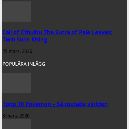
Call of Cthulhu The Sutra of Pale Leaves:
Twin Suns Rising
25 mars, 2026
POPULÄRA INLÄGG
Topp 10 Pokémon – Så röstade världen
3 mars, 2020