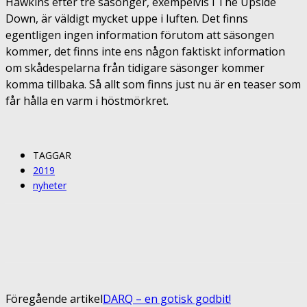
Hawkins efter tre säsonger, exempelvis i The Upside
Down, är väldigt mycket uppe i luften. Det finns
egentligen ingen information förutom att säsongen
kommer, det finns inte ens någon faktiskt information
om skådespelarna från tidigare säsonger kommer
komma tillbaka. Så allt som finns just nu är en teaser som
får hålla en varm i höstmörkret.
TAGGAR
2019
nyheter
Facebook
Twitter
Pinterest
ReddIt
Föregående artikel
DARQ – en gotisk godbit!