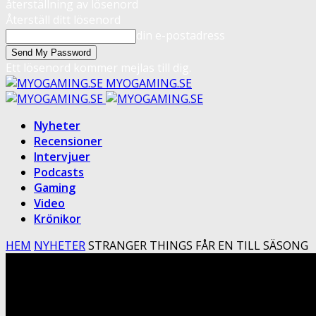
återställning av lösenord
Återställ ditt lösenord
din e-postadress
Ett lösenord kommer mejlas till dig.
MYOGAMING.SE
Nyheter
Recensioner
Intervjuer
Podcasts
Gaming
Video
Krönikor
HEM
NYHETER
STRANGER THINGS FÅR EN TILL SÄSONG