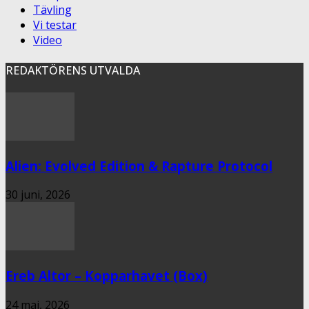
Tävling
Vi testar
Video
REDAKTÖRENS UTVALDA
Alien: Evolved Edition & Rapture Protocol
30 juni, 2026
Ereb Altor – Kopparhavet (Box)
24 maj, 2026