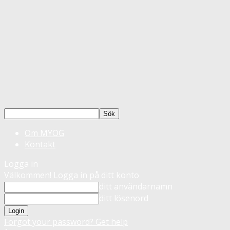
Om MYOG
Kontakt
Logga in
Välkommen! Logga in på ditt konto
ditt användarnamn
ditt lösenord
Forgot your password? Get help