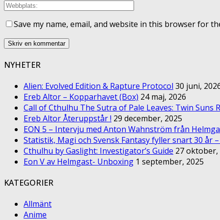
Save my name, email, and website in this browser for th
NYHETER
Alien: Evolved Edition & Rapture Protocol
30 juni, 202
Ereb Altor – Kopparhavet (Box)
24 maj, 2026
Call of Cthulhu The Sutra of Pale Leaves: Twin Suns R
Ereb Altor Återuppstår !
29 december, 2025
EON 5 – Intervju med Anton Wahnström från Helmga
Statistik, Magi och Svensk Fantasy fyller snart 30 år 
Cthulhu by Gaslight: Investigator’s Guide
27 oktober,
Eon V av Helmgast- Unboxing
1 september, 2025
KATEGORIER
Allmänt
Anime