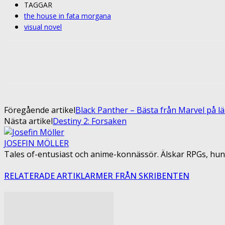
TAGGAR
the house in fata morgana
visual novel
Share
Facebook
Twitter
Pin
Föregående artikel
Black Panther – Bästa från Marvel på l
Nästa artikel
Destiny 2: Forsaken
JOSEFIN MÖLLER
Tales of-entusiast och anime-konnässör. Älskar RPGs, hun
RELATERADE ARTIKLAR
MER FRÅN SKRIBENTEN