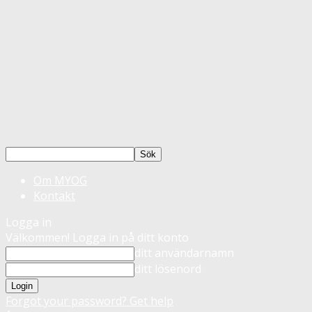
Om MYOG
Kontakt
Logga in
Välkommen! Logga in på ditt konto
ditt användarnamn
ditt lösenord
Forgot your password? Get help