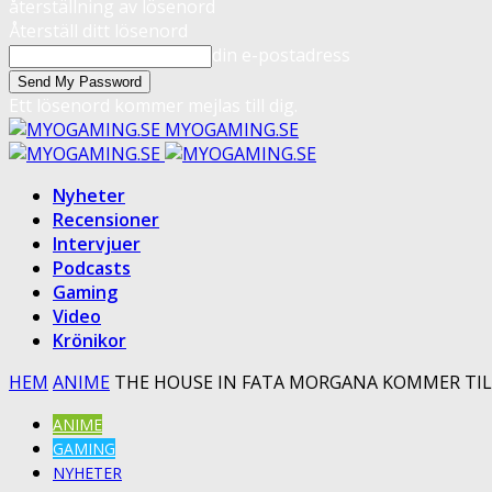
återställning av lösenord
Återställ ditt lösenord
din e-postadress
Ett lösenord kommer mejlas till dig.
MYOGAMING.SE
Nyheter
Recensioner
Intervjuer
Podcasts
Gaming
Video
Krönikor
HEM
ANIME
THE HOUSE IN FATA MORGANA KOMMER TILL
ANIME
GAMING
NYHETER