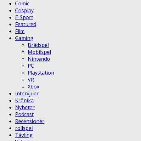
Comic
Cosplay
E-Sport
Featured
Film
Gaming
Brädspel
Mobilspel
Nintendo
PC
Playstation
VR
Xbox
Intervjuer
Krönika
Nyheter
Podcast
Recensioner
rollspel
Tävling