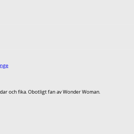
terest
ReddIt
änge
dar och fika. Obotligt fan av Wonder Woman.