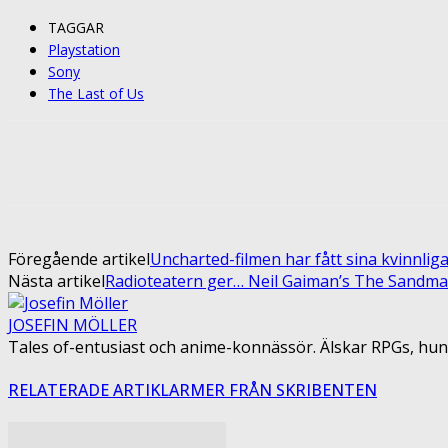
TAGGAR
Playstation
Sony
The Last of Us
Share
Facebook
Twitter
Pin
Föregående artikel
Uncharted-filmen har fått sina kvinnlig
Nästa artikel
Radioteatern ger… Neil Gaiman’s The Sandm
JOSEFIN MÖLLER
Tales of-entusiast och anime-konnässör. Älskar RPGs, hun
RELATERADE ARTIKLAR
MER FRÅN SKRIBENTEN