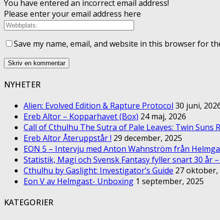
You have entered an incorrect email address!
Please enter your email address here
Save my name, email, and website in this browser for th
NYHETER
Alien: Evolved Edition & Rapture Protocol
30 juni, 202
Ereb Altor – Kopparhavet (Box)
24 maj, 2026
Call of Cthulhu The Sutra of Pale Leaves: Twin Suns R
Ereb Altor Återuppstår !
29 december, 2025
EON 5 – Intervju med Anton Wahnström från Helmga
Statistik, Magi och Svensk Fantasy fyller snart 30 år 
Cthulhu by Gaslight: Investigator’s Guide
27 oktober,
Eon V av Helmgast- Unboxing
1 september, 2025
KATEGORIER