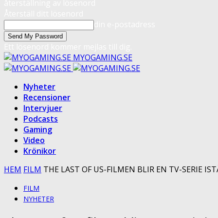
återställning av lösenord
Återställ ditt lösenord
din e-postadress
Ett lösenord kommer mejlas till dig.
MYOGAMING.SE
Nyheter
Recensioner
Intervjuer
Podcasts
Gaming
Video
Krönikor
HEM
FILM
THE LAST OF US-FILMEN BLIR EN TV-SERIE IS
FILM
NYHETER