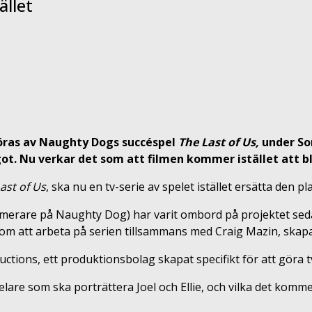
ället
göras av Naughty Dogs succéspel
The Last of Us,
under So
got. Nu verkar det som att filmen kommer istället att bl
ast of Us
, ska nu en tv-serie av spelet istället ersätta den p
ammerare på Naughty Dog) har varit ombord på projektet se
m att arbeta på serien tillsammans med Craig Mazin, skap
ductions, ett produktionsbolag skapat specifikt för att göra t
are som ska porträttera Joel och Ellie, och vilka det kommer 