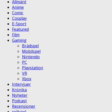
Allmänt
Anime
Comic
Cosplay
E-Sport
Featured
Film
Gaming
Brädspel
Mobilspel
Nintendo
PC
Playstation
VR
Xbox
Intervjuer
Krönika
Nyheter
Podcast
Recensioner
rollspel