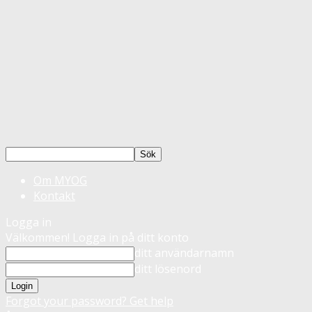
Om MYOG
Kontakt
Logga in
Välkommen! Logga in på ditt konto
ditt användarnamn
ditt lösenord
Forgot your password? Get help