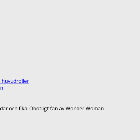
terest
ReddIt
a huvudroller
an
dar och fika. Obotligt fan av Wonder Woman.