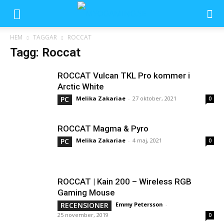
HEM
TAGGAR
ROCCAT
Tagg: Roccat
ROCCAT Vulcan TKL Pro kommer i
Arctic White
PC
Melika Zakariae
-
27 oktober, 2021
0
ROCCAT Magma & Pyro
PC
Melika Zakariae
-
4 maj, 2021
0
ROCCAT | Kain 200 – Wireless RGB
Gaming Mouse
RECENSIONER
Emmy Petersson
-
25 november, 2019
0