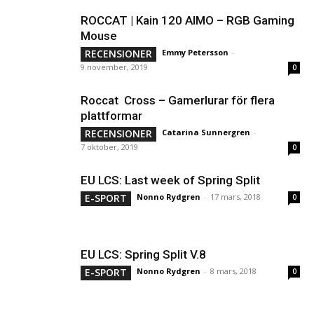
ROCCAT | Kain 120 AIMO – RGB Gaming
Mouse
RECENSIONER
Emmy Petersson
-
9 november, 2019
0
Roccat Cross – Gamerlurar för flera
plattformar
RECENSIONER
Catarina Sunnergren
-
7 oktober, 2019
0
EU LCS: Last week of Spring Split
E-SPORT
Nonno Rydgren
-
17 mars, 2018
0
EU LCS: Spring Split V.8
E-SPORT
Nonno Rydgren
-
8 mars, 2018
0