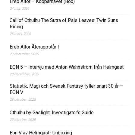
Ereb Altor – Kopparhavet (Box)
24 maj, 2026
Call of Cthulhu The Sutra of Pale Leaves: Twin Suns
Rising
25 mars, 2026
Ereb Altor Återuppstår !
29 december, 2025
EON 5 – Intervju med Anton Wahnström från Helmgast
20 december, 2025
Statistik, Magi och Svensk Fantasy fyller snart 30 år –
EON V
28 oktober, 2025
Cthulhu by Gaslight: Investigator’s Guide
27 oktober, 2025
Eon V av Helmgast- Unboxing