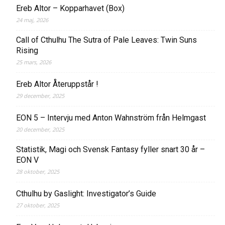
Ereb Altor – Kopparhavet (Box)
24 maj, 2026
Call of Cthulhu The Sutra of Pale Leaves: Twin Suns
Rising
25 mars, 2026
Ereb Altor Återuppstår !
29 december, 2025
EON 5 – Intervju med Anton Wahnström från Helmgast
20 december, 2025
Statistik, Magi och Svensk Fantasy fyller snart 30 år –
EON V
28 oktober, 2025
Cthulhu by Gaslight: Investigator’s Guide
27 oktober, 2025