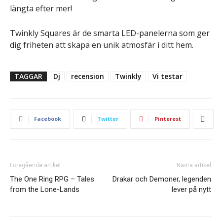
längta efter mer!
Twinkly Squares är de smarta LED-panelerna som ger
dig friheten att skapa en unik atmosfär i ditt hem.
TAGGAR
Dj
recension
Twinkly
Vi testar
Facebook
Twitter
Pinterest
Föregående artikel
Nästa artikel
The One Ring RPG – Tales
Drakar och Demoner, legenden
from the Lone-Lands
lever på nytt