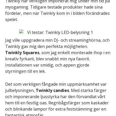
Twinkly har verkligen imponerat mig under min tid på
myogaming. Tidigare testade produkter hade sina
fördelar, men när Twinkly kom in i bilden förändrades
spelet.
Jag ville uppgradera min DJ- och streaminghörna, och
Twinkly gav mig den perfekta möjligheten.
Twinkly Squares
, som jag enkelt monterade ihop i en
kreativ fyrkant, blev snabbt min nya favorit.
Installationen var smidig, och appen gjorde
styrningen till en lek.
Det som verkligen fångade min uppmärksamhet var
julbelysningen,
Twinkly candies
. Med starka färger
och imponerande ljusstyrka har den förvandlat vårt
hem till en festlig oas. Regnbågsfärger som kaskader
och blinkande lampor för extra feststämning ger en
fantastisk atmosfär.