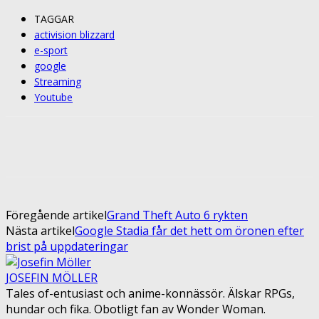
TAGGAR
activision blizzard
e-sport
google
Streaming
Youtube
Facebook
Twitter
Pinterest
ReddIt
Föregående artikel
Grand Theft Auto 6 rykten
Nästa artikel
Google Stadia får det hett om öronen efter
brist på uppdateringar
JOSEFIN MÖLLER
Tales of-entusiast och anime-konnässör. Älskar RPGs,
hundar och fika. Obotligt fan av Wonder Woman.