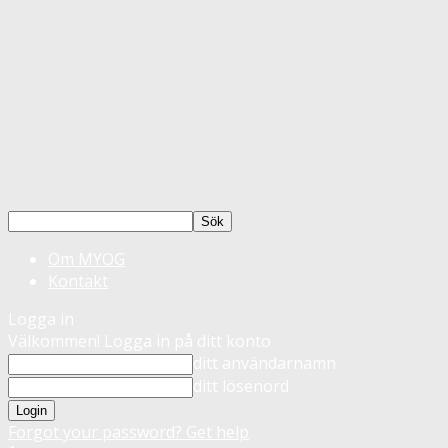
Om MYOG
Kontakt
Logga in
Välkommen! Logga in på ditt konto
ditt användarnamn
ditt lösenord
Forgot your password? Get help