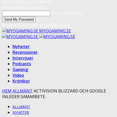
återställning av lösenord
Återställ ditt lösenord
din e-postadress
Ett lösenord kommer mejlas till dig.
MYOGAMING.SE
Nyheter
Recensioner
Intervjuer
Podcasts
Gaming
Video
Krönikor
HEM
ALLMÄNT
ACTIVISION BLIZZARD OCH GOOGLE
INLEDER SAMARBETE
ALLMÄNT
NYHETER