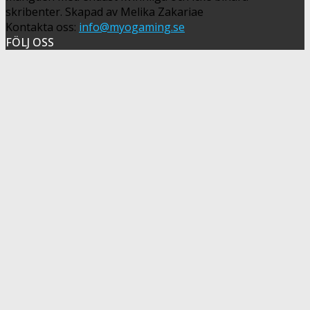
skribenter. Skapad av Melika Zakariae
Kontakta oss:
info@myogaming.se
FÖLJ OSS