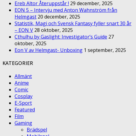
Ereb Altor Återuppstår !
29 december, 2025
EON 5 – Intervju med Anton Wahnström från
Helmgast
20 december, 2025
Statistik, Magi och Svensk Fantasy fyller snart 30 år
– EON V
28 oktober, 2025
Cthulhu by Gaslight: Investigator’s Guide
27
oktober, 2025
Eon V av Helmgast- Unboxing
1 september, 2025
KATEGORIER
Allmänt
Anime
Comic
Cosplay
E-Sport
Featured
Film
Gaming
Brädspel