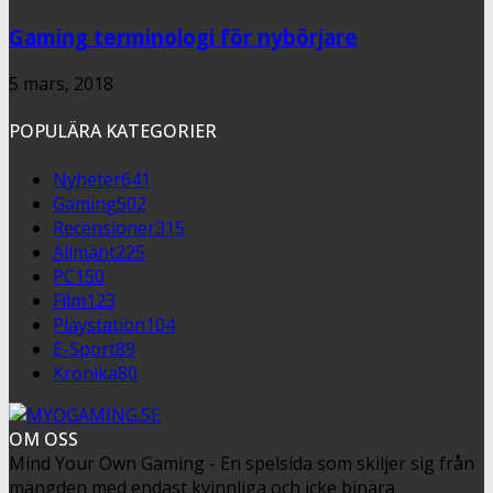
Gaming terminologi för nybörjare
5 mars, 2018
POPULÄRA KATEGORIER
Nyheter
641
Gaming
502
Recensioner
315
Allmänt
225
PC
150
Film
123
Playstation
104
E-Sport
89
Krönika
80
OM OSS
Mind Your Own Gaming - En spelsida som skiljer sig från
mängden med endast kvinnliga och icke binära