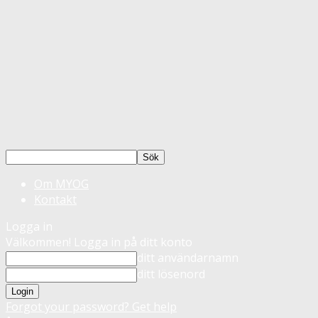
Om MYOG
Kontakt
Logga in
Välkommen! Logga in på ditt konto
ditt användarnamn
ditt lösenord
Forgot your password? Get help