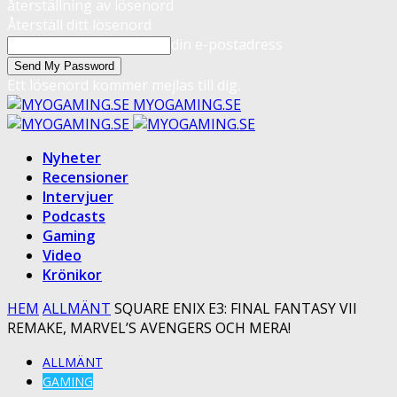
återställning av lösenord
Återställ ditt lösenord
din e-postadress
Ett lösenord kommer mejlas till dig.
MYOGAMING.SE
Nyheter
Recensioner
Intervjuer
Podcasts
Gaming
Video
Krönikor
HEM
ALLMÄNT
SQUARE ENIX E3: FINAL FANTASY VII
REMAKE, MARVEL’S AVENGERS OCH MERA!
ALLMÄNT
GAMING