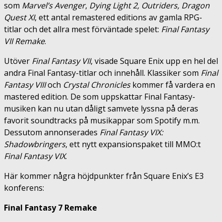
som
Marvel’s Avenger
,
Dying Light 2, Outriders, Dragon
Quest XI
, ett antal remastered editions av gamla RPG-
titlar och det allra mest förväntade spelet:
Final Fantasy
VII Remake
.
Utöver
Final Fantasy VII
, visade Square Enix upp en hel del
andra Final Fantasy-titlar och innehåll. Klassiker som
Final
Fantasy VIII
och
Crystal Chronicles
kommer få vardera en
mastered edition. De som uppskattar Final Fantasy-
musiken kan nu utan dåligt samvete lyssna på deras
favorit soundtracks på musikappar som Spotify m.m.
Dessutom annonserades
Final Fantasy VIX:
Shadowbringers
, ett nytt expansionspaket till MMO:t
Final Fantasy VIX
.
Här kommer några höjdpunkter från Square Enix’s E3
konferens:
Final Fantasy 7 Remake