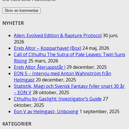
NYHETER
Alien: Evolved Edition & Rapture Protocol
30 juni,
2026
Ereb Altor – Kopparhavet (Box)
24 maj, 2026
Call of Cthulhu The Sutra of Pale Leaves: Twin Suns
Rising
25 mars, 2026
Ereb Altor Återuppstår !
29 december, 2025
EON 5 – Intervju med Anton Wahnström från
Helmgast
20 december, 2025
Statistik, Magi och Svensk Fantasy fyller snart 30 år
– EON V
28 oktober, 2025
Cthulhu by Gaslight: Investigator’s Guide
27
oktober, 2025
Eon V av Helmgast- Unboxing
1 september, 2025
KATEGORIER