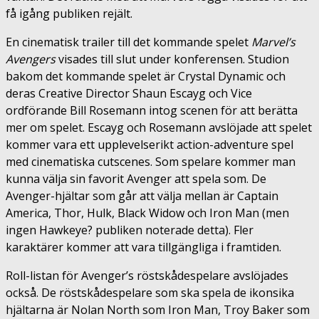
få igång publiken rejält.
En cinematisk trailer till det kommande spelet
Marvel’s
Avengers
visades till slut under konferensen. Studion
bakom det kommande spelet är Crystal Dynamic och
deras Creative Director Shaun Escayg och Vice
ordförande Bill Rosemann intog scenen för att berätta
mer om spelet. Escayg och Rosemann avslöjade att spelet
kommer vara ett upplevelserikt action-adventure spel
med cinematiska cutscenes. Som spelare kommer man
kunna välja sin favorit Avenger att spela som. De
Avenger-hjältar som går att välja mellan är Captain
America, Thor, Hulk, Black Widow och Iron Man (men
ingen Hawkeye? publiken noterade detta). Fler
karaktärer kommer att vara tillgängliga i framtiden.
Roll-listan för Avenger’s röstskådespelare avslöjades
också. De röstskådespelare som ska spela de ikonsika
hjältarna är Nolan North som Iron Man, Troy Baker som