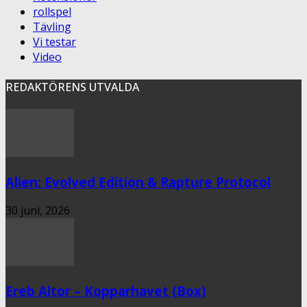
rollspel
Tävling
Vi testar
Video
REDAKTÖRENS UTVALDA
Alien: Evolved Edition & Rapture Protocol
30 juni, 2026
Ereb Altor – Kopparhavet (Box)