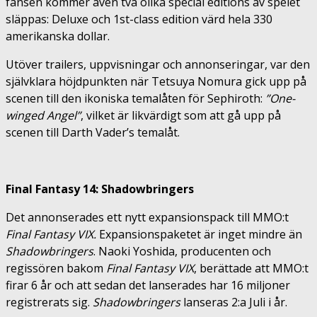
fansen kommer även två olika special editions av spelet
släppas: Deluxe och 1st-class edition värd hela 330
amerikanska dollar.
Utöver trailers, uppvisningar och annonseringar, var den
självklara höjdpunkten när Tetsuya Nomura gick upp på
scenen till den ikoniska temalåten för Sephiroth:
”One-
winged Angel”
, vilket är likvärdigt som att gå upp på
scenen till Darth Vader’s temalåt.
Final Fantasy 14: Shadowbringers
Det annonserades ett nytt expansionspack till MMO:t
Final Fantasy VIX.
Expansionspaketet är inget mindre än
Shadowbringers
. Naoki Yoshida, producenten och
regissören bakom
Final Fantasy VIX
, berättade att MMO:t
firar 6 år och att sedan det lanserades har 16 miljoner
registrerats sig.
Shadowbringers
lanseras 2:a Juli i år.