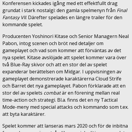
Konferensen kickades igång med ett effektfullt drag
grundat i stark nostalgi: den gamla spelmenyn från
Final
Fantasy VII
. Därefter spelades en längre trailer för den
kommande spelet.
Producenten Yoshinori Kitase och Senior Managern Neal
Pabon, intog scenen och bröt ned detaljer om
gameplayet och vad som kommer att förväntas av det
nya spelet. Kitase avslöjade att spelet kommer vara över
två Blue-Ray skivor och att en stor del av spelet
expanderar berättelsen om Midgar. I uppvisningen av
gameplayet demonstrerade karaktärerna Cloud Strife
och Barret det nya gameplayet. Pabon förklarade att en
stor del av spelets
combat
är en förening mellan real
time-action och strategi. Bl.a. finns det en ny Tactical
Mode-meny med special attacks och kommando som t.ex.
att byta karaktärer.
Spelet kommer att lanseras mars 2020 och för de inbitna