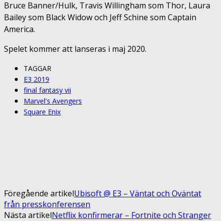
Bruce Banner/Hulk, Travis Willingham som Thor, Laura
Bailey som Black Widow och Jeff Schine som Captain
America.
Spelet kommer att lanseras i maj 2020.
TAGGAR
E3 2019
final fantasy vii
Marvel's Avengers
Square Enix
Facebook
Twitter
Pinterest
ReddIt
Föregående artikel
Ubisoft @ E3 – Väntat och Oväntat
från presskonferensen
Nästa artikel
Netflix konfirmerar – Fortnite och Stranger