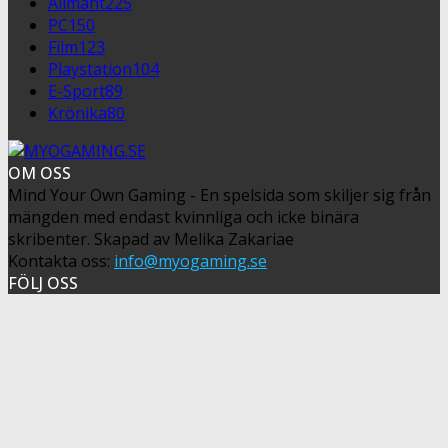
Allmänt
225
PC
150
Film
123
Playstation
104
E-Sport
89
Krönika
80
OM OSS
Mind Your Own Gaming - En spelsida som skiljer sig från
mängden med endast kvinnliga och icke binära
skribenter. Skapad av Melika Zakariae
Kontakta oss:
info@myogaming.se
FÖLJ OSS