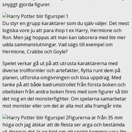
snyggt gjorda figurer.
Du styr en grupp karaktärer som du själv väljer. Det mest
logiska vore ju att para ihop t ex Harry, Hermione och
Ron. Men jag hoppas att man kan laborera med lite mer
udda sammanslutningar. Vad sägs till exempel om
Hermione, Crabbe och Goyle?
Spelet verkar gå ut på att utrusta karaktärerna med
diverse trollformler och artefakter, flytta runt dem på
planen, utforska omgivningen och lösa uppdrag. Med
tanke på att både badrumstrollet från första boken och
obelisken från andra boken finns med som figurer så blir
det nog en del monsterfighter. Om spelarna samarbetar
mot monster eller om det är alla mot alla framgår inte.
Figurerna är från 35 mm
höga och jag älskar att de flesta ser arga och bestämda
ut. Hoppas det är en hint om att spelet kommer vara lite