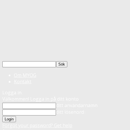
Om MYOG
Kontakt
Logga in
Välkommen! Logga in på ditt konto
ditt användarnamn
ditt lösenord
Forgot your password? Get help