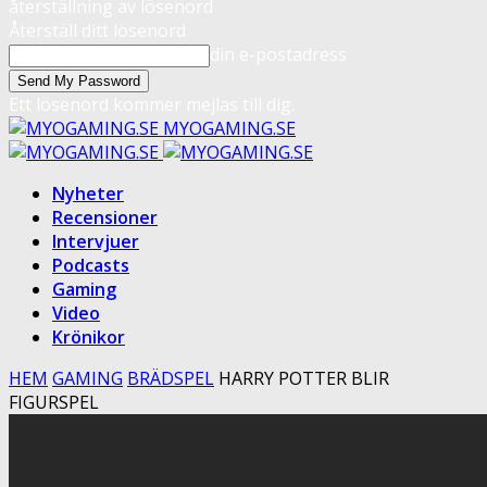
återställning av lösenord
Återställ ditt lösenord
din e-postadress
Ett lösenord kommer mejlas till dig.
MYOGAMING.SE
Nyheter
Recensioner
Intervjuer
Podcasts
Gaming
Video
Krönikor
HEM
GAMING
BRÄDSPEL
HARRY POTTER BLIR
FIGURSPEL