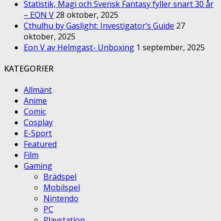
Statistik, Magi och Svensk Fantasy fyller snart 30 år
– EON V
28 oktober, 2025
Cthulhu by Gaslight: Investigator’s Guide
27
oktober, 2025
Eon V av Helmgast- Unboxing
1 september, 2025
KATEGORIER
Allmänt
Anime
Comic
Cosplay
E-Sport
Featured
Film
Gaming
Brädspel
Mobilspel
Nintendo
PC
Playstation