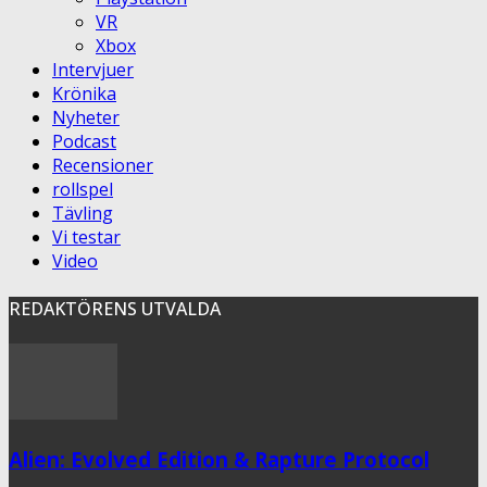
VR
Xbox
Intervjuer
Krönika
Nyheter
Podcast
Recensioner
rollspel
Tävling
Vi testar
Video
REDAKTÖRENS UTVALDA
Alien: Evolved Edition & Rapture Protocol