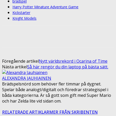
brädspel
Harry Potter Minature Adventure Game
Kickstarter
Knight Models
Facebook
Twitter
Pinterest
ReddIt
Föregående artikel
Nytt världsrekord i Ocarina of Time
Nästa artikel
Så här rengör du din laptop på bästa sätt.
ALEXANDRA JAUHIAINEN
Brädspelsnörd som behöver fler timmar på dygnet.
Spelar både analogt/digitalt och föredrar strategispel i
båda kategorierna. Är så gott som gift med Super Mario
och har Zelda lite vid sidan om.
RELATERADE ARTIKLAR
MER FRÅN SKRIBENTEN