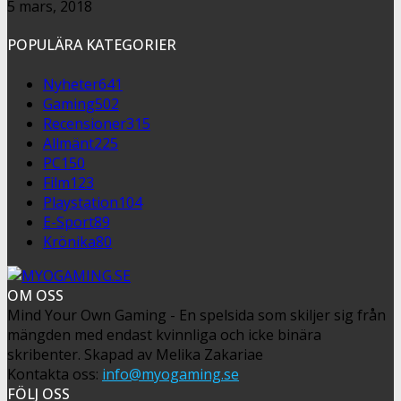
5 mars, 2018
POPULÄRA KATEGORIER
Nyheter
641
Gaming
502
Recensioner
315
Allmänt
225
PC
150
Film
123
Playstation
104
E-Sport
89
Krönika
80
OM OSS
Mind Your Own Gaming - En spelsida som skiljer sig från
mängden med endast kvinnliga och icke binära
skribenter. Skapad av Melika Zakariae
Kontakta oss:
info@myogaming.se
FÖLJ OSS