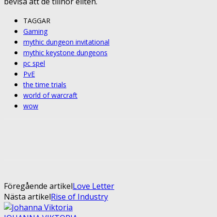
bevisa att de tillhör eliten.
TAGGAR
Gaming
mythic dungeon invitational
mythic keystone dungeons
pc spel
PvE
the time trials
world of warcraft
wow
Facebook
Twitter
Pinterest
ReddIt
Föregående artikel
Love Letter
Nästa artikel
Rise of Industry