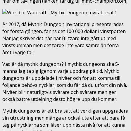
mer om tävlingen (länken tar dig till mmo-champion.com).
År 2017, då Mythic Dungeon Invitational presenterades
för första gången, fanns det 100 000 dollar i vinstpotten.
När jag skriver det här har Blizzard inte gått ut med
vinstsumman men det torde inte vara sämre än förra
året i varje fall.
Vad är då mythic dungeons? I mythic dungeons ska 5-
manna lag ta sig igenom varje uppdrag på tid. Mythic
dungeons är uppdelade i nivåer och för att komma till
följande behövs nycklar, som du får då du utfört din nivå.
Nivåer blir naturligtvis svårare och svårare men ger
också bättre utdelning desto högre upp du kommer.
Mythic dungeons är ett bra sätt att verkligen uppgradera
sin utrustning men många är också ute efter att bara få
tag på nycklarna som låser upp nästa nivå för att kunna