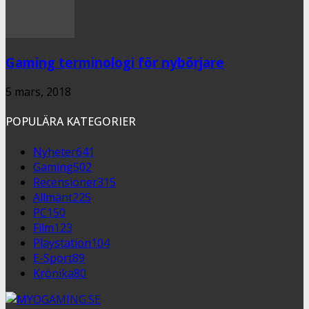
Gaming terminologi för nybörjare
5 mars, 2018
POPULÄRA KATEGORIER
Nyheter
641
Gaming
502
Recensioner
315
Allmänt
225
PC
150
Film
123
Playstation
104
E-Sport
89
Krönika
80