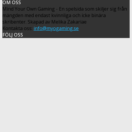
OM OSS
Mind Your Own Gaming - En spelsida som skiljer sig från
mängden med endast kvinnliga och icke binära
skribenter. Skapad av Melika Zakariae
Kontakta oss:
info@myogaming.se
FÖLJ OSS