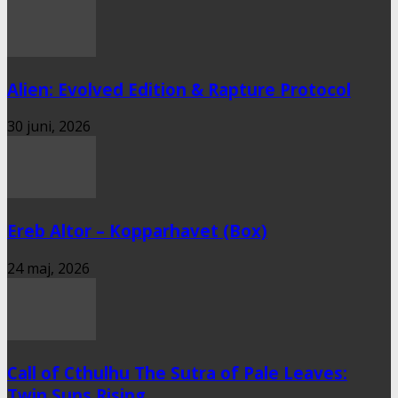
Alien: Evolved Edition & Rapture Protocol
30 juni, 2026
Ereb Altor – Kopparhavet (Box)
24 maj, 2026
Call of Cthulhu The Sutra of Pale Leaves:
Twin Suns Rising