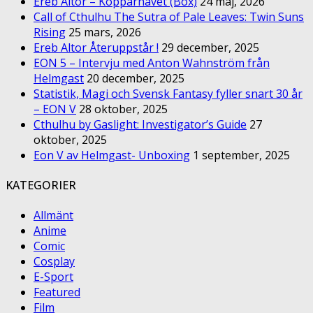
Ereb Altor – Kopparhavet (Box)
24 maj, 2026
Call of Cthulhu The Sutra of Pale Leaves: Twin Suns
Rising
25 mars, 2026
Ereb Altor Återuppstår !
29 december, 2025
EON 5 – Intervju med Anton Wahnström från
Helmgast
20 december, 2025
Statistik, Magi och Svensk Fantasy fyller snart 30 år
– EON V
28 oktober, 2025
Cthulhu by Gaslight: Investigator’s Guide
27
oktober, 2025
Eon V av Helmgast- Unboxing
1 september, 2025
KATEGORIER
Allmänt
Anime
Comic
Cosplay
E-Sport
Featured
Film