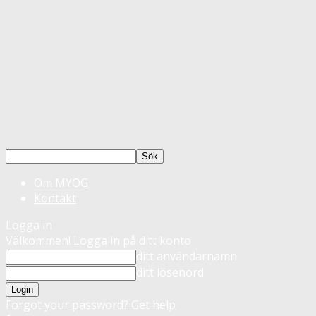
Om MYOG
Kontakt
Logga in
Välkommen! Logga in på ditt konto
ditt användarnamn
ditt lösenord
Forgot your password? Get help