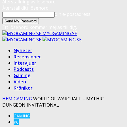
återställning av lösenord
Återställ ditt lösenord
din e-postadress
Ett lösenord kommer mejlas till dig.
MYOGAMING.SE
Nyheter
Recensioner
Intervjuer
Podcasts
Gaming
Video
Krönikor
HEM
GAMING
WORLD OF WARCRAFT – MYTHIC
DUNGEON INVITATIONAL
GAMING
PC