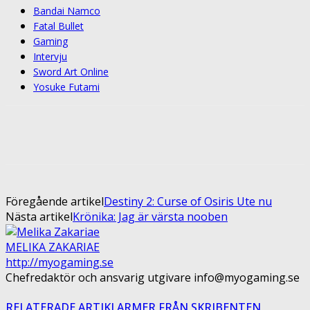
Bandai Namco
Fatal Bullet
Gaming
Intervju
Sword Art Online
Yosuke Futami
Facebook
Twitter
Pinterest
ReddIt
Föregående artikel
Destiny 2: Curse of Osiris Ute nu
Nästa artikel
Krönika: Jag är värsta nooben
MELIKA ZAKARIAE
http://myogaming.se
Chefredaktör och ansvarig utgivare info@myogaming.se
RELATERADE ARTIKLAR
MER FRÅN SKRIBENTEN