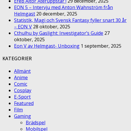
Ereb Altor Återuppstår !
29 december, 2025
EON 5 – Intervju med Anton Wahnström från
Helmgast
20 december, 2025
Statistik, Magi och Svensk Fantasy fyller snart 30 år
– EON V
28 oktober, 2025
Cthulhu by Gaslight: Investigator’s Guide
27
oktober, 2025
Eon V av Helmgast- Unboxing
1 september, 2025
KATEGORIER
Allmänt
Anime
Comic
Cosplay
E-Sport
Featured
Film
Gaming
Brädspel
Mobilspel