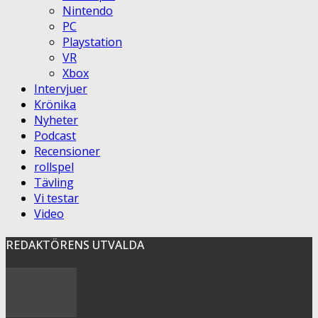
Nintendo
PC
Playstation
VR
Xbox
Intervjuer
Krönika
Nyheter
Podcast
Recensioner
rollspel
Tävling
Vi testar
Video
REDAKTÖRENS UTVALDA