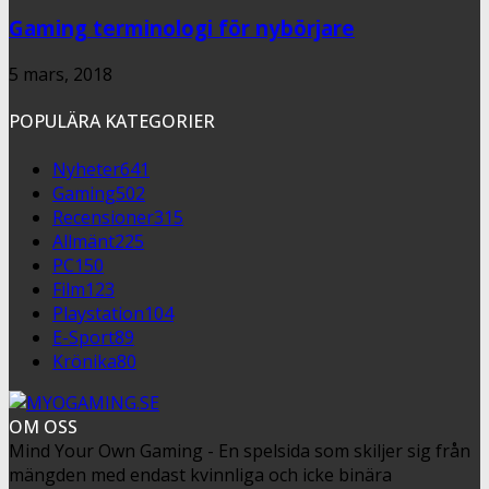
Gaming terminologi för nybörjare
5 mars, 2018
POPULÄRA KATEGORIER
Nyheter
641
Gaming
502
Recensioner
315
Allmänt
225
PC
150
Film
123
Playstation
104
E-Sport
89
Krönika
80
OM OSS
Mind Your Own Gaming - En spelsida som skiljer sig från
mängden med endast kvinnliga och icke binära