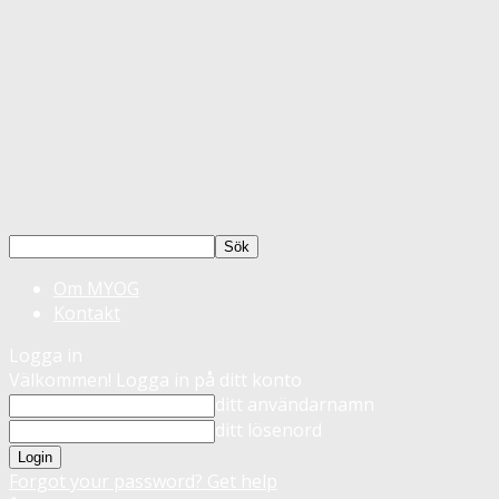
Om MYOG
Kontakt
Logga in
Välkommen! Logga in på ditt konto
ditt användarnamn
ditt lösenord
Forgot your password? Get help