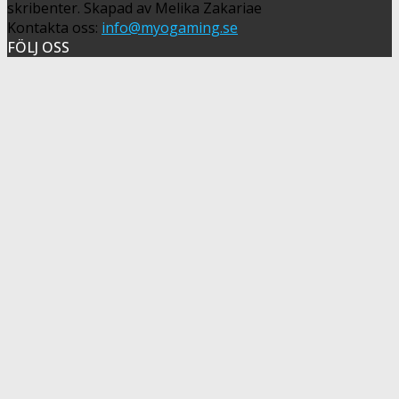
skribenter. Skapad av Melika Zakariae
Kontakta oss:
info@myogaming.se
FÖLJ OSS