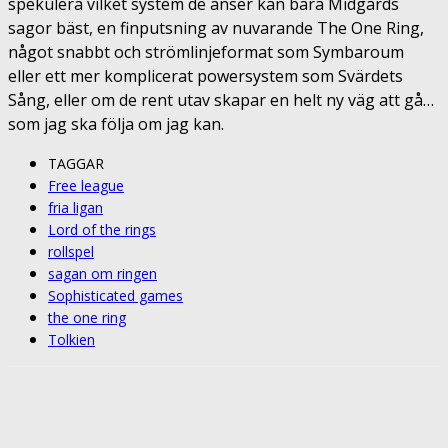
spekulera vilket system de anser kan bära Midgårds
sagor bäst, en finputsning av nuvarande The One Ring,
något snabbt och strömlinjeformat som Symbaroum
eller ett mer komplicerat powersystem som Svärdets
Sång, eller om de rent utav skapar en helt ny väg att gå…
som jag ska följa om jag kan.
TAGGAR
Free league
fria ligan
Lord of the rings
rollspel
sagan om ringen
Sophisticated games
the one ring
Tolkien
Facebook
Twitter
Pinterest
ReddIt