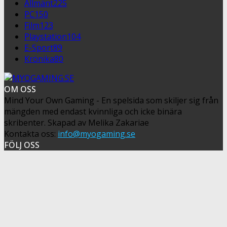
Allmänt
225
PC
150
Film
123
Playstation
104
E-Sport
89
Krönika
80
OM OSS
Mind Your Own Gaming - En spelsida som skiljer sig från
mängden med endast kvinnliga och icke binära
skribenter. Skapad av Melika Zakariae
Kontakta oss:
info@myogaming.se
FÖLJ OSS