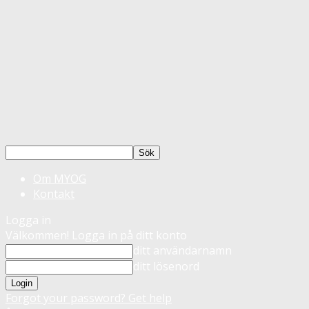
Om MYOG
Kontakt
Logga in
Välkommen! Logga in på ditt konto
ditt användarnamn
ditt lösenord
Forgot your password? Get help