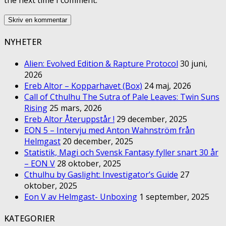
the next time I comment.
NYHETER
Alien: Evolved Edition & Rapture Protocol
30 juni,
2026
Ereb Altor – Kopparhavet (Box)
24 maj, 2026
Call of Cthulhu The Sutra of Pale Leaves: Twin Suns
Rising
25 mars, 2026
Ereb Altor Återuppstår !
29 december, 2025
EON 5 – Intervju med Anton Wahnström från
Helmgast
20 december, 2025
Statistik, Magi och Svensk Fantasy fyller snart 30 år
– EON V
28 oktober, 2025
Cthulhu by Gaslight: Investigator’s Guide
27
oktober, 2025
Eon V av Helmgast- Unboxing
1 september, 2025
KATEGORIER