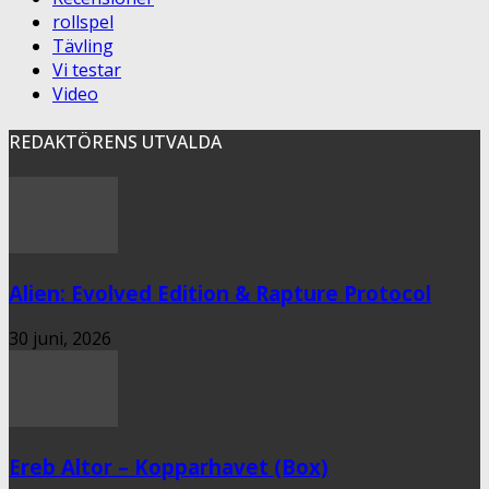
rollspel
Tävling
Vi testar
Video
REDAKTÖRENS UTVALDA
Alien: Evolved Edition & Rapture Protocol
30 juni, 2026
Ereb Altor – Kopparhavet (Box)