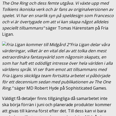
The One Ring och dess femte utgåva. Vi växte upp med
Tolkiens ikoniska verk och är fans av originalversionen av
spelet. Vi har en snarlik syn på speldesign som Francesco
och vi är övertygade om att vi kan skapa något alldeles
speciellt tillsammans”
säger Tomas Härenstam på Fria
Ligan.
“Fria Ligan delar våra
värderingar, vilket är en vital del av att tolka den mest
extraordinära fantasyvärld som någonsin skapats, en
som har haft ett odödligt intresse över hela världen i alla
världens språk. Vi ser fram emot att tillsammans med
Fria Ligans skickliga team fortsätta arbetet vi påbörjade
för ett decennium sedan med publikationen av The One
Ring.”
säger MD Robert Hyde på Sophisticated Games.
Väldigt få detaljer finns tillgängliga då samarbetet inte
ska börja förrän i juni och planerade produkter kommer
att givas till känna först efter det. Till dess kan vi bara