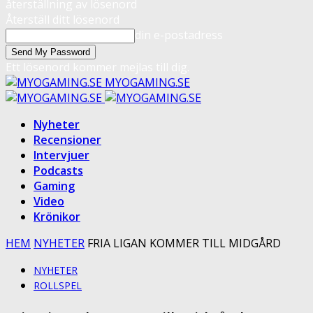
återställning av lösenord
Återställ ditt lösenord
din e-postadress
Ett lösenord kommer mejlas till dig.
MYOGAMING.SE
Nyheter
Recensioner
Intervjuer
Podcasts
Gaming
Video
Krönikor
HEM
NYHETER
FRIA LIGAN KOMMER TILL MIDGÅRD
NYHETER
ROLLSPEL