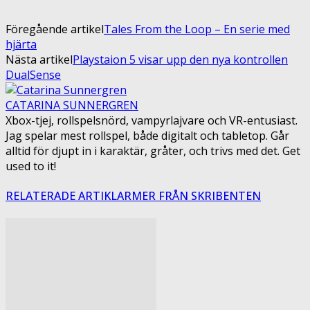
Föregående artikel
Tales From the Loop – En serie med
hjärta
Nästa artikel
Playstaion 5 visar upp den nya kontrollen
DualSense
CATARINA SUNNERGREN
Xbox-tjej, rollspelsnörd, vampyrlajvare och VR-entusiast.
Jag spelar mest rollspel, både digitalt och tabletop. Går
alltid för djupt in i karaktär, gråter, och trivs med det. Get
used to it!
RELATERADE ARTIKLAR
MER FRÅN SKRIBENTEN