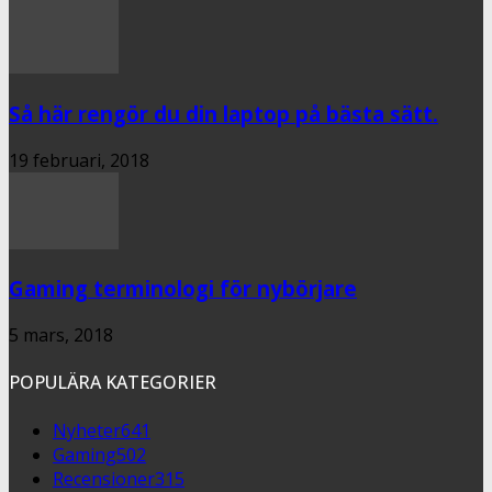
Så här rengör du din laptop på bästa sätt.
19 februari, 2018
Gaming terminologi för nybörjare
5 mars, 2018
POPULÄRA KATEGORIER
Nyheter
641
Gaming
502
Recensioner
315