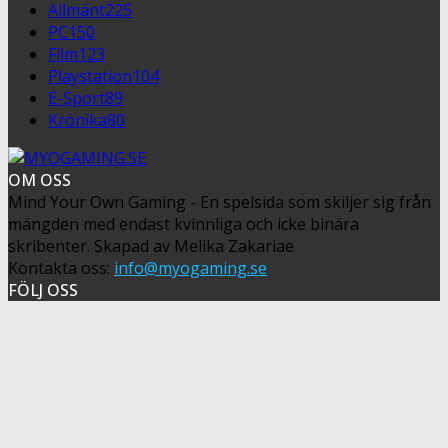
Allmänt
225
PC
150
Film
123
Playstation
104
E-Sport
89
Krönika
80
OM OSS
Mind Your Own Gaming - En spelsida som skiljer sig från
mängden med endast kvinnliga och icke binära
skribenter. Skapad av Melika Zakariae
Kontakta oss:
info@myogaming.se
FÖLJ OSS