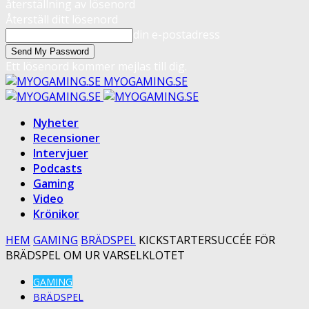
återställning av lösenord
Återställ ditt lösenord
din e-postadress
Ett lösenord kommer mejlas till dig.
MYOGAMING.SE
Nyheter
Recensioner
Intervjuer
Podcasts
Gaming
Video
Krönikor
HEM
GAMING
BRÄDSPEL
KICKSTARTERSUCCÉE FÖR
BRÄDSPEL OM UR VARSELKLOTET
GAMING
BRÄDSPEL