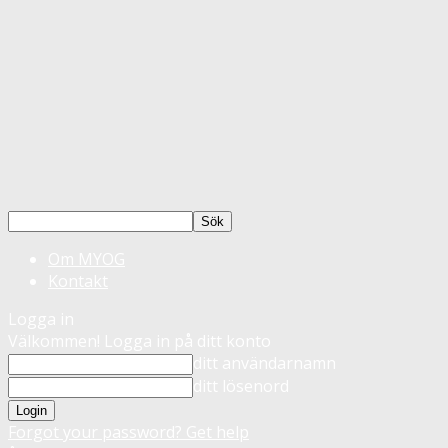
Om MYOG
Kontakt
Logga in
Välkommen! Logga in på ditt konto
ditt användarnamn
ditt lösenord
Forgot your password? Get help