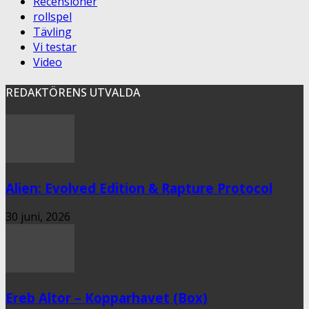
Recensioner
rollspel
Tävling
Vi testar
Video
REDAKTÖRENS UTVALDA
Alien: Evolved Edition & Rapture Protocol
30 juni, 2026
Ereb Altor – Kopparhavet (Box)