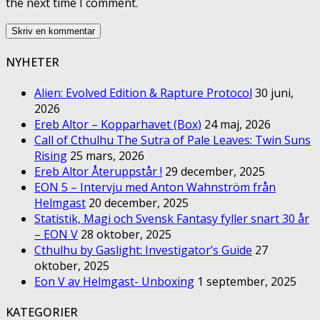
the next time I comment.
NYHETER
Alien: Evolved Edition & Rapture Protocol
30 juni,
2026
Ereb Altor – Kopparhavet (Box)
24 maj, 2026
Call of Cthulhu The Sutra of Pale Leaves: Twin Suns
Rising
25 mars, 2026
Ereb Altor Återuppstår !
29 december, 2025
EON 5 – Intervju med Anton Wahnström från
Helmgast
20 december, 2025
Statistik, Magi och Svensk Fantasy fyller snart 30 år
– EON V
28 oktober, 2025
Cthulhu by Gaslight: Investigator’s Guide
27
oktober, 2025
Eon V av Helmgast- Unboxing
1 september, 2025
KATEGORIER