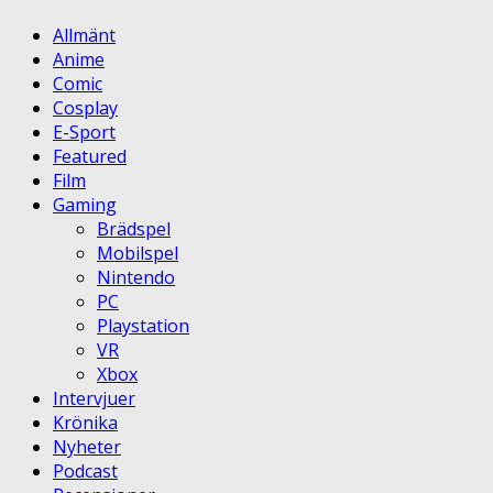
Allmänt
Anime
Comic
Cosplay
E-Sport
Featured
Film
Gaming
Brädspel
Mobilspel
Nintendo
PC
Playstation
VR
Xbox
Intervjuer
Krönika
Nyheter
Podcast