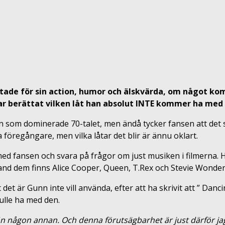
tade för sin action, humor och älskvärda, om något kom
 har berättat vilken låt han absolut INTE kommer ha me
ken som dominerade 70-talet, men ändå tycker fansen att det
öregångare, men vilka låtar det blir är ännu oklart.
med fansen och svara på frågor om just musiken i filmerna. Ha
and dem finns Alice Cooper, Queen, T.Rex och Stevie Wonder 
t är Gunn inte vill använda, efter att ha skrivit att ” Danci
ulle ha med den.
 någon annan. Och denna förutsägbarhet är just därför jag a