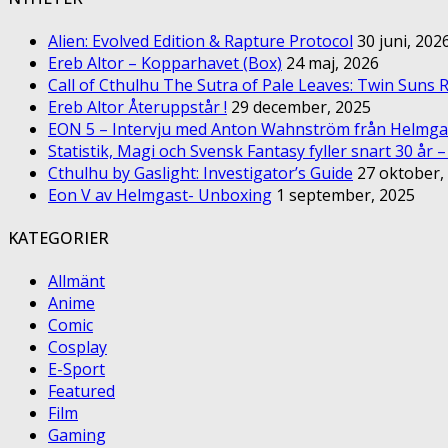
Alien: Evolved Edition & Rapture Protocol
30 juni, 202
Ereb Altor – Kopparhavet (Box)
24 maj, 2026
Call of Cthulhu The Sutra of Pale Leaves: Twin Suns R
Ereb Altor Återuppstår !
29 december, 2025
EON 5 – Intervju med Anton Wahnström från Helmga
Statistik, Magi och Svensk Fantasy fyller snart 30 år 
Cthulhu by Gaslight: Investigator’s Guide
27 oktober,
Eon V av Helmgast- Unboxing
1 september, 2025
KATEGORIER
Allmänt
Anime
Comic
Cosplay
E-Sport
Featured
Film
Gaming