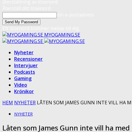
återställning av lösenord
Återställ ditt lösenord
din e-postadress
Ett lösenord kommer mejlas till dig.
MYOGAMING.SE
Nyheter
Recensioner
Intervjuer
Podcasts
Gaming
Video
Krönikor
HEM
NYHETER
LÅTEN SOM JAMES GUNN INTE VILL HA M
NYHETER
Låten som James Gunn inte vill ha med