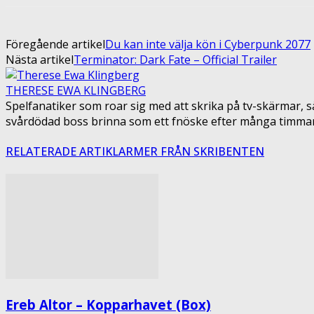
Föregående artikel
Du kan inte välja kön i Cyberpunk 2077
Nästa artikel
Terminator: Dark Fate – Official Trailer
THERESE EWA KLINGBERG
Spelfanatiker som roar sig med att skrika på tv-skärmar, sä
svårdödad boss brinna som ett fnöske efter många timmars sl
RELATERADE ARTIKLAR
MER FRÅN SKRIBENTEN
Ereb Altor – Kopparhavet (Box)