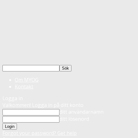
Om MYOG
Kontakt
Logga in
Välkommen! Logga in på ditt konto
ditt användarnamn
ditt lösenord
Forgot your password? Get help