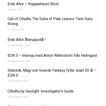
Ereb Altor – Kopparhavet (Box)
24 maj, 2026
Call of Cthulhu The Sutra of Pale Leaves: Twin Suns
Rising
25 mars, 2026
Ereb Altor Återuppstår !
29 december, 2025
EON 5 – Intervju med Anton Wahnström från Helmgast
20 december, 2025
Statistik, Magi och Svensk Fantasy fyller snart 30 år –
EON V
28 oktober, 2025
Cthulhu by Gaslight: Investigator’s Guide
27 oktober, 2025