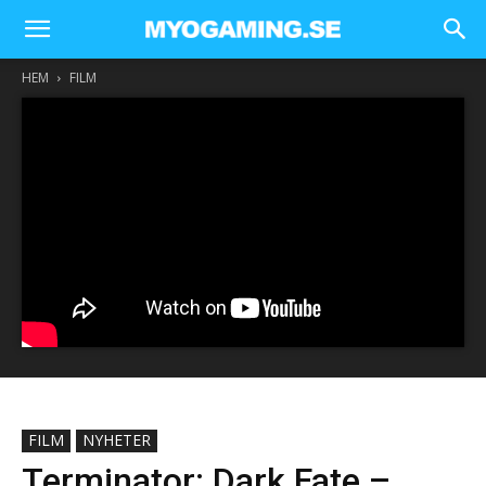
HEM
FILM
FILM
NYHETER
Terminator: Dark Fate –