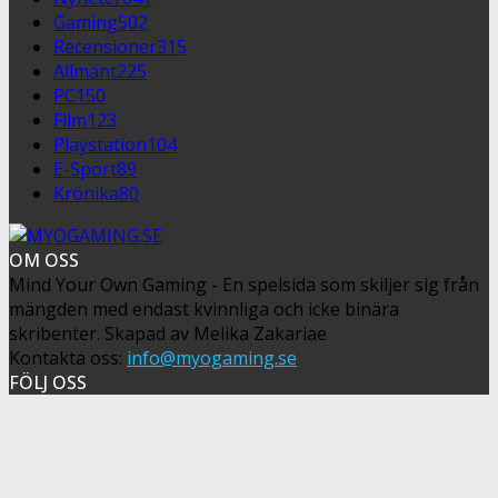
Gaming
502
Recensioner
315
Allmänt
225
PC
150
Film
123
Playstation
104
E-Sport
89
Krönika
80
OM OSS
Mind Your Own Gaming - En spelsida som skiljer sig från
mängden med endast kvinnliga och icke binära
skribenter. Skapad av Melika Zakariae
Kontakta oss:
info@myogaming.se
FÖLJ OSS