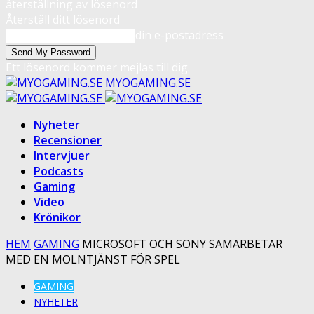
återställning av lösenord
Återställ ditt lösenord
din e-postadress
Ett lösenord kommer mejlas till dig.
MYOGAMING.SE
Nyheter
Recensioner
Intervjuer
Podcasts
Gaming
Video
Krönikor
HEM
GAMING
MICROSOFT OCH SONY SAMARBETAR
MED EN MOLNTJÄNST FÖR SPEL
GAMING
NYHETER