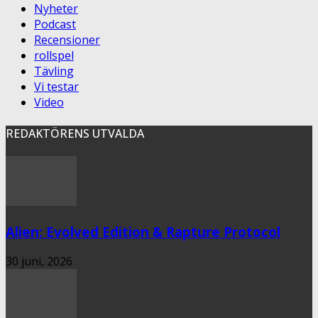
Nyheter
Podcast
Recensioner
rollspel
Tävling
Vi testar
Video
REDAKTÖRENS UTVALDA
Alien: Evolved Edition & Rapture Protocol
30 juni, 2026