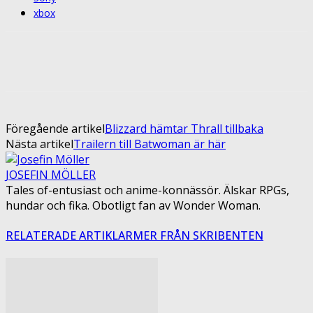
xbox
Facebook
Twitter
Pinterest
ReddIt
Föregående artikel
Blizzard hämtar Thrall tillbaka
Nästa artikel
Trailern till Batwoman är här
JOSEFIN MÖLLER
Tales of-entusiast och anime-konnässör. Älskar RPGs,
hundar och fika. Obotligt fan av Wonder Woman.
RELATERADE ARTIKLAR
MER FRÅN SKRIBENTEN