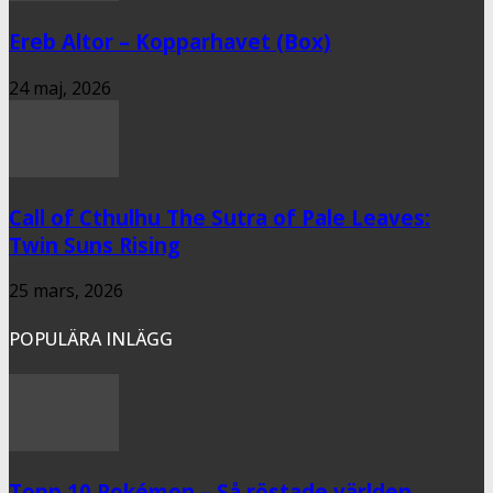
Ereb Altor – Kopparhavet (Box)
24 maj, 2026
Call of Cthulhu The Sutra of Pale Leaves:
Twin Suns Rising
25 mars, 2026
POPULÄRA INLÄGG
Topp 10 Pokémon – Så röstade världen