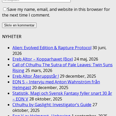
Save my name, email, and website in this browser for
the next time I comment.
NYHETER
Alien: Evolved Edition & Rapture Protocol
30 juni,
2026
Ereb Altor – Kopparhavet (Box)
24 maj, 2026
Call of Cthulhu The Sutra of Pale Leaves: Twin Suns
Rising
25 mars, 2026
Ereb Altor Återuppstår !
29 december, 2025
EON 5 – Intervju med Anton Wahnström från
Helmgast
20 december, 2025
Statistik, Magi och Svensk Fantasy fyller snart 30 år
– EON V
28 oktober, 2025
Cthulhu by Gaslight: Investigator’s Guide
27
oktober, 2025
Eon V av Helmgast- Unboxing
1 september, 2025