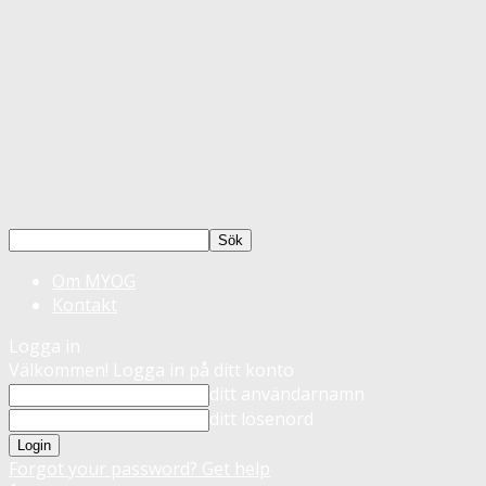
Om MYOG
Kontakt
Logga in
Välkommen! Logga in på ditt konto
ditt användarnamn
ditt lösenord
Forgot your password? Get help