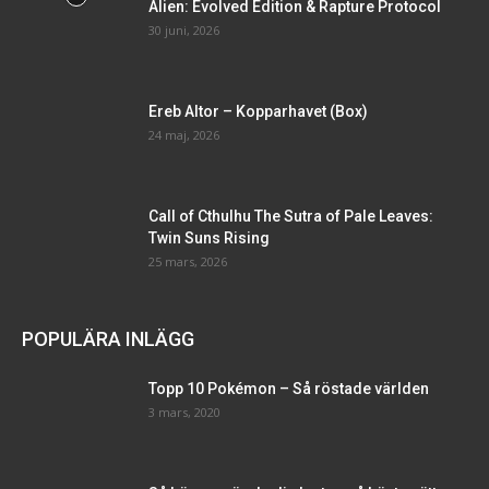
Alien: Evolved Edition & Rapture Protocol
30 juni, 2026
Ereb Altor – Kopparhavet (Box)
24 maj, 2026
Call of Cthulhu The Sutra of Pale Leaves:
Twin Suns Rising
25 mars, 2026
POPULÄRA INLÄGG
Topp 10 Pokémon – Så röstade världen
3 mars, 2020