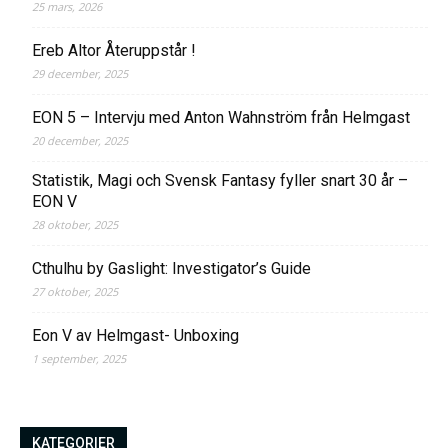
25 mars, 2026
Ereb Altor Återuppstår !
29 december, 2025
EON 5 – Intervju med Anton Wahnström från Helmgast
20 december, 2025
Statistik, Magi och Svensk Fantasy fyller snart 30 år –
EON V
28 oktober, 2025
Cthulhu by Gaslight: Investigator’s Guide
27 oktober, 2025
Eon V av Helmgast- Unboxing
1 september, 2025
KATEGORIER