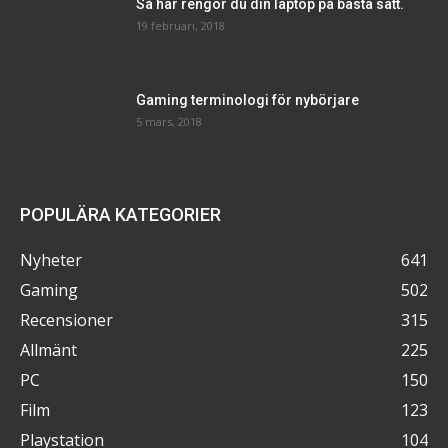
Så här rengör du din laptop på bästa sätt.
19 februari, 2018
Gaming terminologi för nybörjare
5 mars, 2018
POPULÄRA KATEGORIER
Nyheter
641
Gaming
502
Recensioner
315
Allmänt
225
PC
150
Film
123
Playstation
104