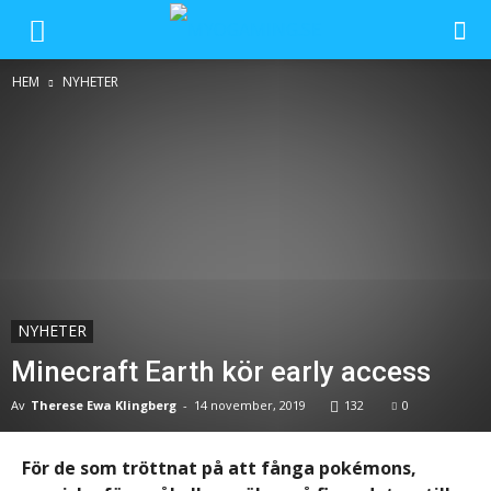
HEM
NYHETER
NYHETER
Minecraft Earth kör early access
Av
Therese Ewa Klingberg
-
14 november, 2019
132
0
För de som tröttnat på att fånga pokémons,