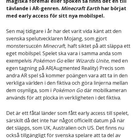
magiska föremål eller spöken så finns det en till
tävlande i AR-genren.
Minecraft Earth
har börjat
med early access för sitt nya mobilspel.
Sen maj tidigare i år har det varit vida känt att den
svenska spelutvecklaren Mojang, som gjort
monstersuccén
Minecraft,
haft siktet på att släppa ett
eget mobilspel. Spelet ska vara i samma anda som
exempelvis
Pokémon Go
eller
Wizards Unite
, med en
egen tagning på AR(Augmented Reality) Precis som
andra AR spel så kommer poängen vara att ta in den
verkliga världen i den fiktiva och göra linjerna mellan
dem osynliga, som i
Pokémon Go
där mobilkameran
används för att plocka in verkligheten i det fiktiva.
Det är ett fåtal länder som fått early access till spelet,
särskilt då det inte har något officiellt datum på när
det släpps, som UK, Australien och US. Det finns nu
också tillgängligt för svenska spelare att ta del av