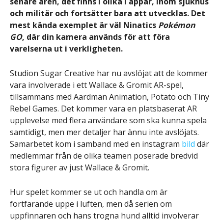
senare åren, det finns i olika i appar, inom sjukhus
och militär och fortsätter bara att utvecklas. Det
mest kända exemplet är väl Ninatics
Pokémon
GO
, där din kamera används för att föra
varelserna ut i verkligheten.
Studion Sugar Creative har nu avslöjat att de kommer
vara involverade i ett Wallace & Gromit AR-spel,
tillsammans med Aardman Animation, Potato och Tiny
Rebel Games. Det kommer vara en platsbaserat AR
upplevelse med flera användare som ska kunna spela
samtidigt, men mer detaljer har ännu inte avslöjats.
Samarbetet kom i samband med en instagram
bild
där
medlemmar från de olika teamen poserade bredvid
stora figurer av just Wallace & Gromit.
Hur spelet kommer se ut och handla om är
fortfarande uppe i luften, men då serien om
uppfinnaren och hans trogna hund alltid involverar