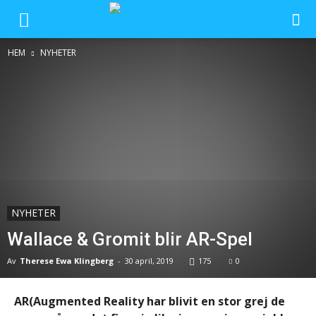
HEM
NYHETER
NYHETER
Wallace & Gromit blir AR-Spel
Av
Therese Ewa Klingberg
-
30 april, 2019
175
0
AR(Augmented Reality har blivit en stor grej de