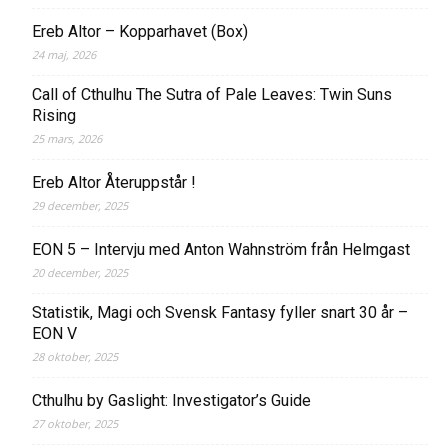
Ereb Altor – Kopparhavet (Box)
24 maj, 2026
Call of Cthulhu The Sutra of Pale Leaves: Twin Suns
Rising
25 mars, 2026
Ereb Altor Återuppstår !
29 december, 2025
EON 5 – Intervju med Anton Wahnström från Helmgast
20 december, 2025
Statistik, Magi och Svensk Fantasy fyller snart 30 år –
EON V
28 oktober, 2025
Cthulhu by Gaslight: Investigator’s Guide
27 oktober, 2025