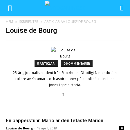
HEM
SKRIBENTER
ARTIKLAR AV LOUISE DE BOURG
Louise de Bourg
5 ARTIKLAR
0 KOMMENTARER
25-årig journaliststudent från Stockholm. Obotligt Nintendo-fan,
rullare av Katamaris och aspirationer på att bli nästa Indiana
Jones i spelhistoria.
En papperstunn Mario är den fetaste Marion
Louise de Bourg
-
18 april, 2018
0