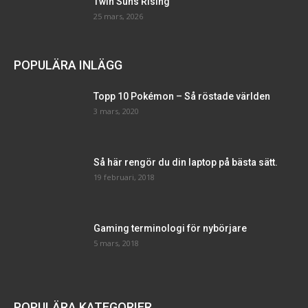
Twin Suns Rising
25 mars, 2026
POPULÄRA INLÄGG
Topp 10 Pokémon – Så röstade världen
3 mars, 2020
Så här rengör du din laptop på bästa sätt.
19 februari, 2018
Gaming terminologi för nybörjare
5 mars, 2018
POPULÄRA KATEGORIER