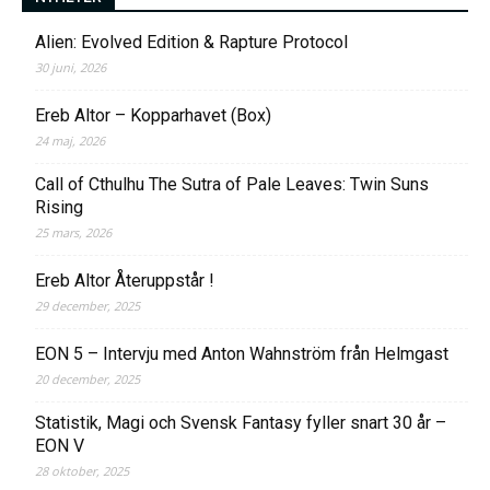
Alien: Evolved Edition & Rapture Protocol
30 juni, 2026
Ereb Altor – Kopparhavet (Box)
24 maj, 2026
Call of Cthulhu The Sutra of Pale Leaves: Twin Suns
Rising
25 mars, 2026
Ereb Altor Återuppstår !
29 december, 2025
EON 5 – Intervju med Anton Wahnström från Helmgast
20 december, 2025
Statistik, Magi och Svensk Fantasy fyller snart 30 år –
EON V
28 oktober, 2025