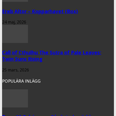
Ereb Altor – Kopparhavet (Box)
24 maj, 2026
Call of Cthulhu The Sutra of Pale Leaves:
Twin Suns Rising
25 mars, 2026
POPULÄRA INLÄGG