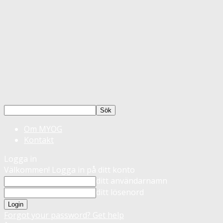
Om MYOG
Kontakt
Logga in
Välkommen! Logga in på ditt konto
ditt användarnamn
ditt lösenord
Forgot your password? Get help