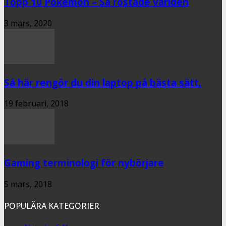
Topp 10 Pokémon – Så röstade världen
3 mars, 2020
Så här rengör du din laptop på bästa sätt.
19 februari, 2018
Gaming terminologi för nybörjare
5 mars, 2018
POPULÄRA KATEGORIER