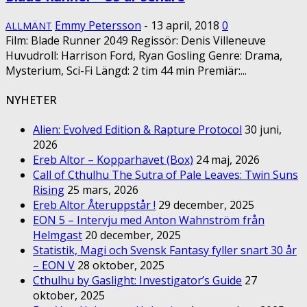
Emmy Petersson
-
13 april, 2018
0
ALLMÄNT
Film: Blade Runner 2049 Regissör: Denis Villeneuve
Huvudroll: Harrison Ford, Ryan Gosling Genre: Drama,
Mysterium, Sci-Fi Längd: 2 tim 44 min Premiär:...
NYHETER
Alien: Evolved Edition & Rapture Protocol
30 juni,
2026
Ereb Altor – Kopparhavet (Box)
24 maj, 2026
Call of Cthulhu The Sutra of Pale Leaves: Twin Suns
Rising
25 mars, 2026
Ereb Altor Återuppstår !
29 december, 2025
EON 5 – Intervju med Anton Wahnström från
Helmgast
20 december, 2025
Statistik, Magi och Svensk Fantasy fyller snart 30 år
– EON V
28 oktober, 2025
Cthulhu by Gaslight: Investigator’s Guide
27
oktober, 2025