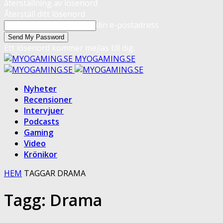
återställning av lösenord
Återställ ditt lösenord
din e-postadress
Ett lösenord kommer mejlas till dig.
MYOGAMING.SE
Nyheter
Recensioner
Intervjuer
Podcasts
Gaming
Video
Krönikor
HEM
TAGGAR
DRAMA
Tagg: Drama