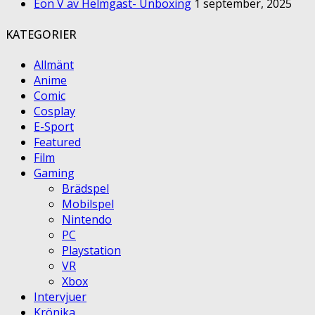
Eon V av Helmgast- Unboxing
1 september, 2025
KATEGORIER
Allmänt
Anime
Comic
Cosplay
E-Sport
Featured
Film
Gaming
Brädspel
Mobilspel
Nintendo
PC
Playstation
VR
Xbox
Intervjuer
Krönika